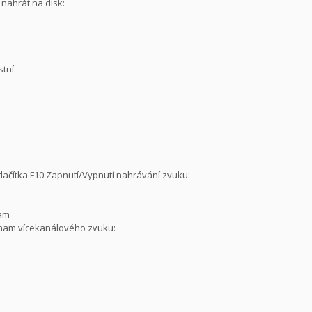
nahrát na disk:
tní:
 tlačítka F10 Zapnutí/Vypnutí nahrávání zvuku:
nam
znam vícekanálového zvuku: