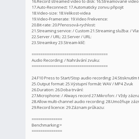
16.Record streamed video to disk: 16.Streamované video 
17.Auto-Reconnect: 17.Automaticky zonvu připojit
18.Video-size: 18.Velikost-videa
19.Video-Framerate: 19.Video Frekvence:
20.Bit-rate: 20.Přenosová-rychlost:
21.Streaming service: / Custom 21.Streaming služba: / Vlas
22.Server / URL: 22.Server / URL:
23.Streamkey 23.Stream-klíč:
===================================
Audio Recording: / Nahrávání zvuku:
===================================
24.F10 Press to Start/Stop audio recording: 24.Stisknutím
25.Output format: 25.Výstupní formát: WAV / MP4 Zvuk
26.Duration: 26.Doba trvání:
27.Microphone: / Always record 27.Mikrofon: / Vždy záz
28.Allow multi-channel audio recording: 28.Umožňuje zá
29.Record licence: 29.Záznam průkazu:
==============
Benchmarking:=
==============