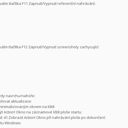
nutím tlačítka F11 Zapnutí/Vypnutí referenční nahrávání:
nutím tlačítka F12 Zapnutí/Vypnutí screenshoty zachycující:
vždy navrchu/nahoře:
olovat aktualizace:
i minimalizovaným oknem na liště:
ýt Action! Okno na záznamové liště ploše startu:
: 41.Zobrazit Action! Okno při nahrávání ploše po dokončení:
artu Windows: