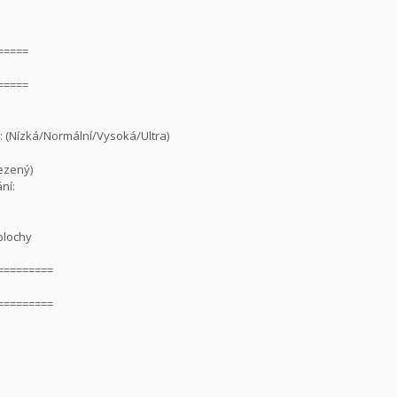
=====
=====
a: (Nízká/Normální/Vysoká/Ultra)
mezený)
ní:
plochy
=========
:
=========