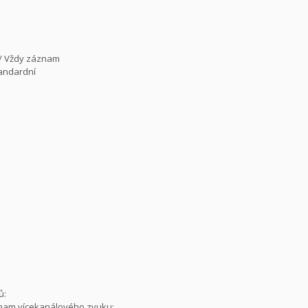
 / Vždy záznam
tandardní
ů:
znam vícekanálového zvuku: