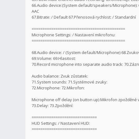
66.Audio device:(System default/speakers/Microphone): 
AAC
67.Bitrate: / Default 67.Přenosová rychlost: / Standardní
===========================================
Microphone Settings: / Nastavení mikrofonu:
===========================================
68.Audio device: / (System default/Microphone) 68.Zvuko
69.Volume: 69.Hlasitost:
70.Record microphone into separate audio track: 70.Zá
Audio balance: Zvuk zůstatek:
71.System sounds: 71.Systémové zvuky:
72.Microphone: 72.Mikrofon:
Microphone off delay (on button up) Mikrofon zpožděné vy
73.Delay: 73.Zpoždění:
==============================
HUD Settings: / Nastavení HUD:
==============================