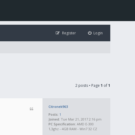
Register
Login
2 posts • Page
1
of
1
Citronek963
Posts:
1
Joined:
Tue Mar 21, 2017 2:16 pm
PC Specification:
AMD E-300
1,3ghz - 4GB RAM - Win7 32 CZ