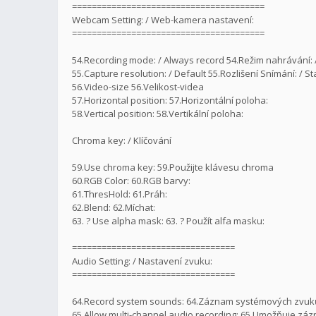
=======================================
Webcam Setting: / Web-kamera nastavení:
=======================================
54.Recording mode: / Always record 54.Režim nahrávání:
55.Capture resolution: / Default 55.Rozlišení Snímání: / S
56.Video-size 56.Velikost-videa
57.Horizontal position: 57.Horizontální poloha:
58.Vertical position: 58.Vertikální poloha:
Chroma key: / Klíčování
59.Use chroma key: 59.Použijte klávesu chroma
60.RGB Color: 60.RGB barvy:
61.ThresHold: 61.Práh:
62.Blend: 62.Míchat:
63. ? Use alpha mask: 63. ? Použít alfa masku:
=================================
Audio Setting: / Nastavení zvuku:
=================================
64.Record system sounds: 64.Záznam systémových zvuk
65.Allow multi-channel audio recording: 65.Umožňuje zá