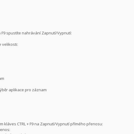
ka F9 spustíte nahrávání Zapnutí/Vypnutí:
velikosti:
nam
/ Výběr aplikace pro záznam
utím kláves CTRL + F9 na Zapnutí/Vypnutí přímého přenosu:
řenos: