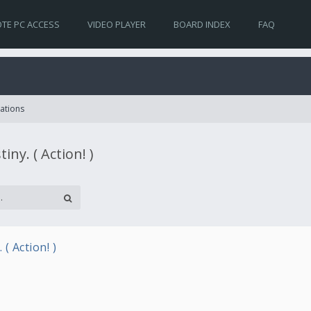
TE PC ACCESS
VIDEO PLAYER
BOARD INDEX
FAQ
lations
iny. ( Action! )
( Action! )