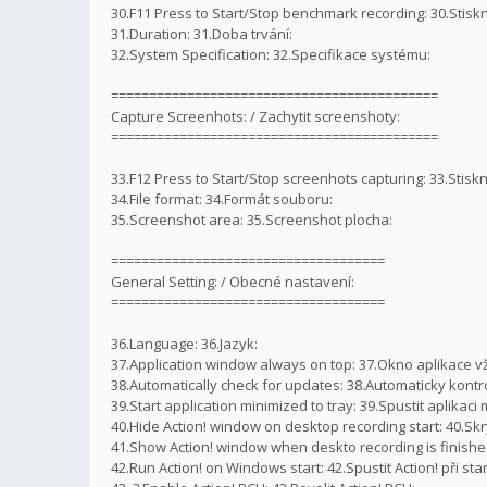
30.F11 Press to Start/Stop benchmark recording: 30.Stisk
31.Duration: 31.Doba trvání:
32.System Specification: 32.Specifikace systému:
===========================================
Capture Screenhots: / Zachytit screenshoty:
===========================================
33.F12 Press to Start/Stop screenhots capturing: 33.Stisk
34.File format: 34.Formát souboru:
35.Screenshot area: 35.Screenshot plocha:
====================================
General Setting: / Obecné nastavení:
====================================
36.Language: 36.Jazyk:
37.Application window always on top: 37.Okno aplikace 
38.Automatically check for updates: 38.Automaticky kontr
39.Start application minimized to tray: 39.Spustit aplikac
40.Hide Action! window on desktop recording start: 40.Skr
41.Show Action! window when deskto recording is finished
42.Run Action! on Windows start: 42.Spustit Action! při st