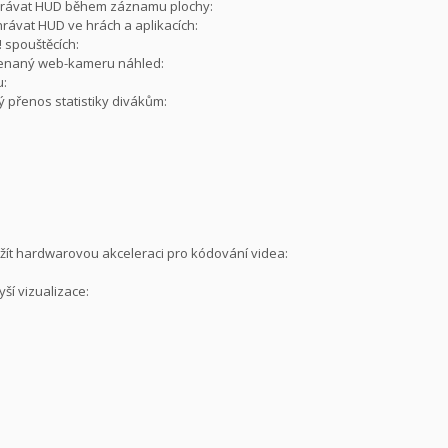
ahrávat HUD během záznamu plochy:
rávat HUD ve hrách a aplikacích:
! spouštěcích:
menaný web-kameru náhled:
u:
ý přenos statistiky divákům:
žít hardwarovou akceleraci pro kódování videa:
yší vizualizace: