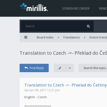
SCREEN RECORDER
REMO
Board index
Translations
Action! trans
Translation to Czech -=- Překlad do Češt
Post Reply
Translation to Czech -=- Překlad do Češtiny. 
Sat Apr 08, 2017 12:31 pm
English: - Czech:
================