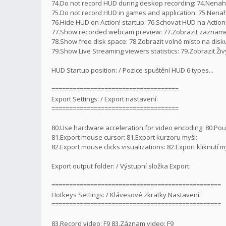
74.Do not record HUD during deskop recording: 74.Nen
75.Do not record HUD in games and application: 75.Nenah
76.Hide HUD on Action! startup: 76.Schovat HUD na Action
77.Show recorded webcam preview: 77.Zobrazit zazna
78.Show free disk space: 78.Zobrazit volné místo na disk
79.Show Live Streaming viewers statistics: 79.Zobrazit Živ
HUD Startup position: / Pozice spuštění HUD 6 types...
====================================
Export Settings: / Export nastavení:
====================================
80.Use hardware acceleration for video encoding: 80.Pou
81.Export mouse cursor: 81.Export kurzoru myši:
82.Export mouse clicks visualizations: 82.Export kliknutí m
Export output folder: / Výstupní složka Export:
================================================
Hotkeys Settings: / Klávesové zkratky Nastavení:
================================================
83.Record video: F9 83.Záznam video: F9