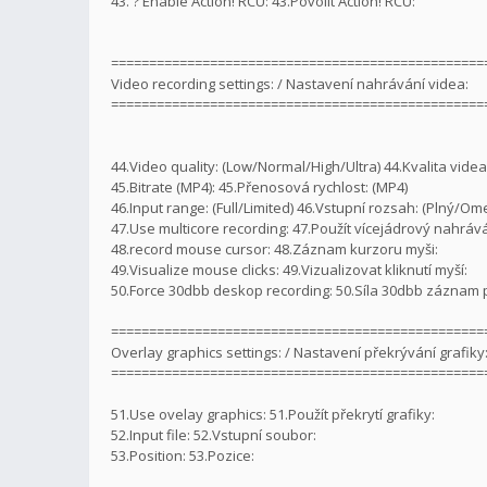
43. ? Enable Action! RCU: 43.Povolit Action! RCU:
=================================================
Video recording settings: / Nastavení nahrávání videa:
=================================================
44.Video quality: (Low/Normal/High/Ultra) 44.Kvalita vide
45.Bitrate (MP4): 45.Přenosová rychlost: (MP4)
46.Input range: (Full/Limited) 46.Vstupní rozsah: (Plný/O
47.Use multicore recording: 47.Použít vícejádrový nahrává
48.record mouse cursor: 48.Záznam kurzoru myši:
49.Visualize mouse clicks: 49.Vizualizovat kliknutí myší:
50.Force 30dbb deskop recording: 50.Síla 30dbb záznam 
=================================================
Overlay graphics settings: / Nastavení překrývání grafiky
=================================================
51.Use ovelay graphics: 51.Použít překrytí grafiky:
52.Input file: 52.Vstupní soubor:
53.Position: 53.Pozice: