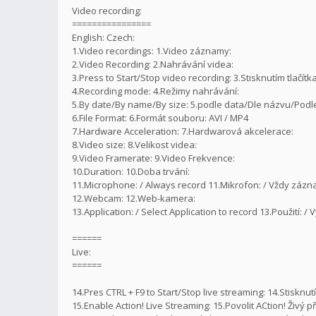
Video recording:
================
English: Czech:
1.Video recordings: 1.Video záznamy:
2.Video Recording: 2.Nahrávání videa:
3.Press to Start/Stop video recording: 3.Stisknutím tlačít
4.Recording mode: 4.Režimy nahrávání:
5.By date/By name/By size: 5.podle data/Dle názvu/Podle 
6.File Format: 6.Formát souboru: AVI / MP4
7.Hardware Acceleration: 7.Hardwarová akcelerace:
8.Video size: 8.Velikost videa:
9.Video Framerate: 9.Video Frekvence:
10.Duration: 10.Doba trvání:
11.Microphone: / Always record 11.Mikrofon: / Vždy záz
12.Webcam: 12.Web-kamera:
13.Application: / Select Application to record 13.Použití: 
======
Live:
======
14.Pres CTRL + F9 to Start/Stop live streaming: 14.Stiskn
15.Enable Action! Live Streaming: 15.Povolit ACtion! Živý p