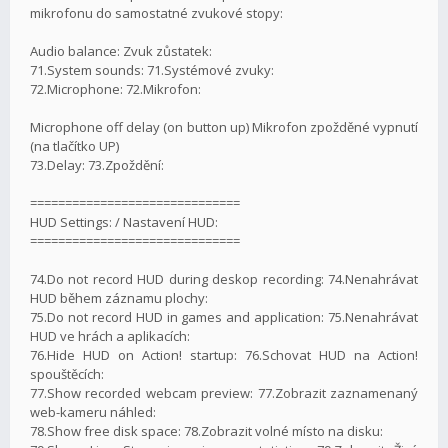
mikrofonu do samostatné zvukové stopy:
Audio balance: Zvuk zůstatek:
71.System sounds: 71.Systémové zvuky:
72.Microphone: 72.Mikrofon:
Microphone off delay (on button up) Mikrofon zpožděné vypnutí
(na tlačítko UP)
73.Delay: 73.Zpoždění:
==============================
HUD Settings: / Nastavení HUD:
==============================
74.Do not record HUD during deskop recording: 74.Nenahrávat
HUD během záznamu plochy:
75.Do not record HUD in games and application: 75.Nenahrávat
HUD ve hrách a aplikacích:
76.Hide HUD on Action! startup: 76.Schovat HUD na Action!
spouštěcích:
77.Show recorded webcam preview: 77.Zobrazit zaznamenaný
web-kameru náhled:
78.Show free disk space: 78.Zobrazit volné místo na disku: