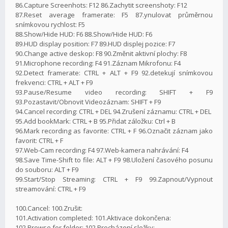
86.Capture Screenhots: F12 86.Zachytit screenshoty: F12
87.Reset average framerate: F5 87.ynulovat průměrnou
snímkovou rychlost: F5
88.Show/Hide HUD: F6 88.Show/Hide HUD: F6
89.HUD display position: F7 89.HUD displej pozice: F7
90.Change active deskop: F8 90.Změnit aktivní plochy: F8
91.Microphone recording: F4 91.Záznam Mikrofonu: F4
92.Detect framerate: CTRL + ALT + F9 92.detekují snímkovou
frekvenci: CTRL + ALT + F9
93.Pause/Resume video recording: SHIFT + F9
93.Pozastavit/Obnovit Videozáznam: SHIFT + F9
94.Cancel recording: CTRL + DEL 94.Zrušení záznamu: CTRL + DEL
95.Add bookMark: CTRL + B 95.Přidat záložku: Ctrl + B
96.Mark recording as favorite: CTRL + F 96.Označit záznam jako
favorit: CTRL + F
97.Web-Cam recording: F4 97.Web-kamera nahrávání: F4
98.Save Time-Shift to file: ALT + F9 98.Uložení časového posunu
do souboru: ALT + F9
99.Start/Stop Streaming: CTRL + F9 99.Zapnout/Vypnout
streamování: CTRL + F9
100.Cancel: 100.Zrušit:
101.Activation completed: 101.Aktivace dokončena:
102.Browse for folder: 102.Procházení složky: