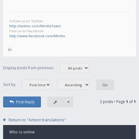
Follow us on Twitter:
http://twitter.com/MirillisTeam
Find us on Facebook:
http://www.facebook.com/Mirillis
Display posts from previous:
Sort by
2 posts • Page
1
of
1
Post Reply
Return to “Action! translations”
Who is online