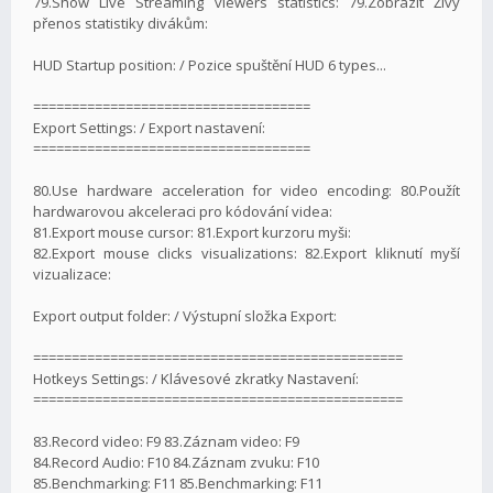
79.Show Live Streaming viewers statistics: 79.Zobrazit Živý
přenos statistiky divákům:
HUD Startup position: / Pozice spuštění HUD 6 types...
====================================
Export Settings: / Export nastavení:
====================================
80.Use hardware acceleration for video encoding: 80.Použít
hardwarovou akceleraci pro kódování videa:
81.Export mouse cursor: 81.Export kurzoru myši:
82.Export mouse clicks visualizations: 82.Export kliknutí myší
vizualizace:
Export output folder: / Výstupní složka Export:
================================================
Hotkeys Settings: / Klávesové zkratky Nastavení:
================================================
83.Record video: F9 83.Záznam video: F9
84.Record Audio: F10 84.Záznam zvuku: F10
85.Benchmarking: F11 85.Benchmarking: F11