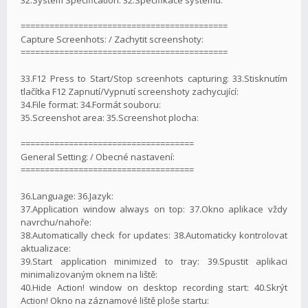
===========================================
Capture Screenhots: / Zachytit screenshoty:
===========================================
33.F12 Press to Start/Stop screenhots capturing: 33.Stisknutím
tlačítka F12 Zapnutí/Vypnutí screenshoty zachycující:
34.File format: 34.Formát souboru:
35.Screenshot area: 35.Screenshot plocha:
====================================
General Setting: / Obecné nastavení:
====================================
36.Language: 36.Jazyk:
37.Application window always on top: 37.Okno aplikace vždy
navrchu/nahoře:
38.Automatically check for updates: 38.Automaticky kontrolovat
aktualizace:
39.Start application minimized to tray: 39.Spustit aplikaci
minimalizovaným oknem na liště:
40.Hide Action! window on desktop recording start: 40.Skrýt
Action! Okno na záznamové liště ploše startu: