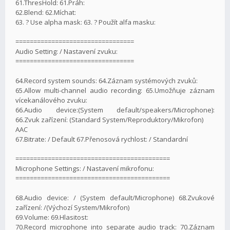
61.ThresHold: 61.Práh:
62.Blend: 62.Míchat:
63. ? Use alpha mask: 63. ? Použít alfa masku:
=================================
Audio Setting: / Nastavení zvuku:
=================================
64.Record system sounds: 64.Záznam systémových zvuků:
65.Allow multi-channel audio recording: 65.Umožňuje záznam
vícekanálového zvuku:
66.Audio device:(System default/speakers/Microphone):
66.Zvuk zařízení: (Standard System/Reproduktory/Mikrofon)
AAC
67.Bitrate: / Default 67.Přenosová rychlost: / Standardní
===========================================
Microphone Settings: / Nastavení mikrofonu:
===========================================
68.Audio device: / (System default/Microphone) 68.Zvukové
zařízení: /(Výchozí System/Mikrofon)
69.Volume: 69.Hlasitost:
70.Record microphone into separate audio track: 70.Záznam