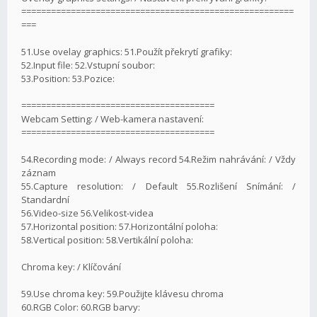
=======================================================
===
51.Use ovelay graphics: 51.Použít překrytí grafiky:
52.Input file: 52.Vstupní soubor:
53.Position: 53.Pozice:
=======================================
Webcam Setting: / Web-kamera nastavení:
=======================================
54.Recording mode: / Always record 54.Režim nahrávání: / Vždy
záznam
55.Capture resolution: / Default 55.Rozlišení Snímání: /
Standardní
56.Video-size 56.Velikost-videa
57.Horizontal position: 57.Horizontální poloha:
58.Vertical position: 58.Vertikální poloha:
Chroma key: / Klíčování
59.Use chroma key: 59.Použijte klávesu chroma
60.RGB Color: 60.RGB barvy: