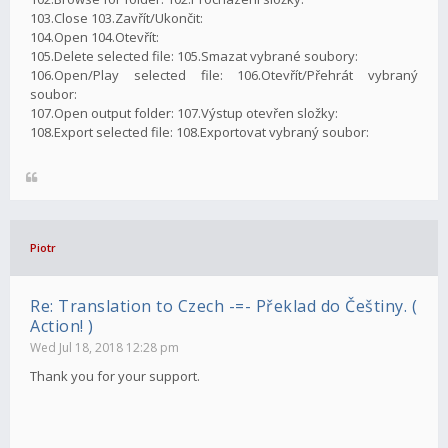
103.Close 103.Zavřít/Ukončit:
104.Open 104.Otevřít:
105.Delete selected file: 105.Smazat vybrané soubory:
106.Open/Play selected file: 106.Otevřít/Přehrát vybraný
soubor:
107.Open output folder: 107.Výstup otevřen složky:
108.Export selected file: 108.Exportovat vybraný soubor:
Piotr
Re: Translation to Czech -=- Překlad do Češtiny. (
Action! )
Wed Jul 18, 2018 12:28 pm
Thank you for your support.