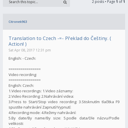
2 posts • Page
1
of
1
Citronek963
Translation to Czech -=- Překlad do Češtiny. (
Action! )
Sat Apr 08, 2017 12:31 pm
English: - Czech:
================
Video recording:
================
English: Czech:
1.Video recordings: 1.Video záznamy:
2.Video Recording: 2.Nahrávání videa:
3.Press to Start/Stop video recording: 3.Stisknutím tlačítka F9
spustíte nahrávání Zapnutí/Vypnutí:
4.Recording mode: 4.Režimy nahrávání:
5.By date/By name/By size: 5.podle data/Dle názvu/Podle
velikosti: