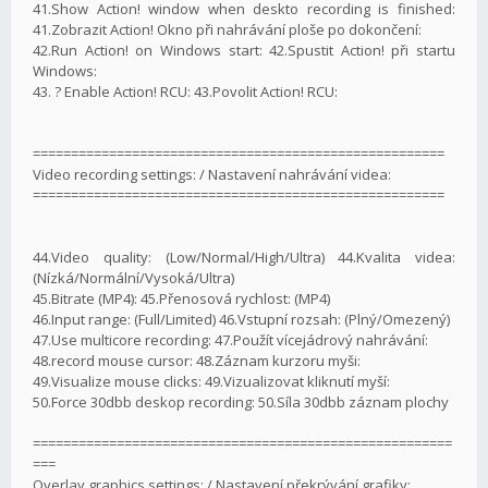
41.Show Action! window when deskto recording is finished:
41.Zobrazit Action! Okno při nahrávání ploše po dokončení:
42.Run Action! on Windows start: 42.Spustit Action! při startu
Windows:
43. ? Enable Action! RCU: 43.Povolit Action! RCU:
======================================================
Video recording settings: / Nastavení nahrávání videa:
======================================================
44.Video quality: (Low/Normal/High/Ultra) 44.Kvalita videa:
(Nízká/Normální/Vysoká/Ultra)
45.Bitrate (MP4): 45.Přenosová rychlost: (MP4)
46.Input range: (Full/Limited) 46.Vstupní rozsah: (Plný/Omezený)
47.Use multicore recording: 47.Použít vícejádrový nahrávání:
48.record mouse cursor: 48.Záznam kurzoru myši:
49.Visualize mouse clicks: 49.Vizualizovat kliknutí myší:
50.Force 30dbb deskop recording: 50.Síla 30dbb záznam plochy
=======================================================
===
Overlay graphics settings: / Nastavení překrývání grafiky: