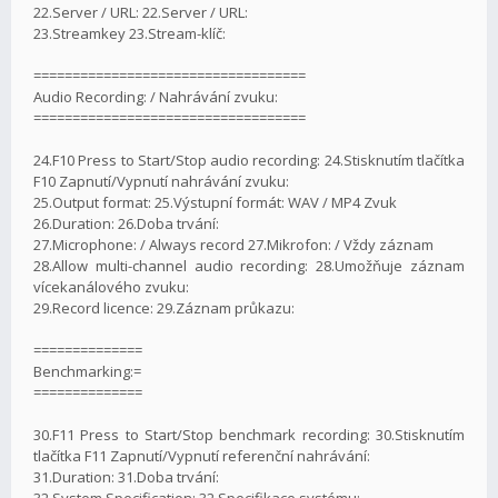
22.Server / URL: 22.Server / URL:
23.Streamkey 23.Stream-klíč:
===================================
Audio Recording: / Nahrávání zvuku:
===================================
24.F10 Press to Start/Stop audio recording: 24.Stisknutím tlačítka
F10 Zapnutí/Vypnutí nahrávání zvuku:
25.Output format: 25.Výstupní formát: WAV / MP4 Zvuk
26.Duration: 26.Doba trvání:
27.Microphone: / Always record 27.Mikrofon: / Vždy záznam
28.Allow multi-channel audio recording: 28.Umožňuje záznam
vícekanálového zvuku:
29.Record licence: 29.Záznam průkazu:
==============
Benchmarking:=
==============
30.F11 Press to Start/Stop benchmark recording: 30.Stisknutím
tlačítka F11 Zapnutí/Vypnutí referenční nahrávání:
31.Duration: 31.Doba trvání:
32.System Specification: 32.Specifikace systému: