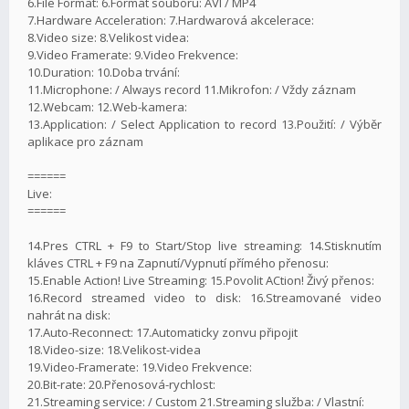
6.File Format: 6.Formát souboru: AVI / MP4
7.Hardware Acceleration: 7.Hardwarová akcelerace:
8.Video size: 8.Velikost videa:
9.Video Framerate: 9.Video Frekvence:
10.Duration: 10.Doba trvání:
11.Microphone: / Always record 11.Mikrofon: / Vždy záznam
12.Webcam: 12.Web-kamera:
13.Application: / Select Application to record 13.Použití: / Výběr
aplikace pro záznam
======
Live:
======
14.Pres CTRL + F9 to Start/Stop live streaming: 14.Stisknutím
kláves CTRL + F9 na Zapnutí/Vypnutí přímého přenosu:
15.Enable Action! Live Streaming: 15.Povolit ACtion! Živý přenos:
16.Record streamed video to disk: 16.Streamované video
nahrát na disk:
17.Auto-Reconnect: 17.Automaticky zonvu připojit
18.Video-size: 18.Velikost-videa
19.Video-Framerate: 19.Video Frekvence:
20.Bit-rate: 20.Přenosová-rychlost:
21.Streaming service: / Custom 21.Streaming služba: / Vlastní: