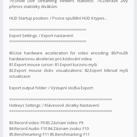
79.Show Live Streaming viewers statistics: 79.Zobrazit Živý
přenos statistiky divákům:
HUD Startup position: / Pozice spuštění HUD 6 types...
====================================
Export Settings: / Export nastavení:
====================================
80.Use hardware acceleration for video encoding: 80.Použít
hardwarovou akceleraci pro kódování videa:
81.Export mouse cursor: 81.Export kurzoru myši:
82.Export mouse clicks visualizations: 82.Export kliknutí myší
vizualizace:
Export output folder: / Výstupní složka Export:
================================================
Hotkeys Settings: / Klávesové zkratky Nastavení:
================================================
83.Record video: F9 83.Záznam video: F9
84.Record Audio: F10 84.Záznam zvuku: F10
85.Benchmarking: F11 85.Benchmarking: F11