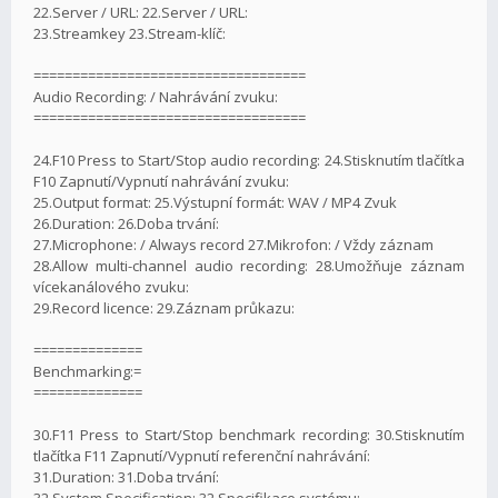
22.Server / URL: 22.Server / URL:
23.Streamkey 23.Stream-klíč:
===================================
Audio Recording: / Nahrávání zvuku:
===================================
24.F10 Press to Start/Stop audio recording: 24.Stisknutím tlačítka
F10 Zapnutí/Vypnutí nahrávání zvuku:
25.Output format: 25.Výstupní formát: WAV / MP4 Zvuk
26.Duration: 26.Doba trvání:
27.Microphone: / Always record 27.Mikrofon: / Vždy záznam
28.Allow multi-channel audio recording: 28.Umožňuje záznam
vícekanálového zvuku:
29.Record licence: 29.Záznam průkazu:
==============
Benchmarking:=
==============
30.F11 Press to Start/Stop benchmark recording: 30.Stisknutím
tlačítka F11 Zapnutí/Vypnutí referenční nahrávání:
31.Duration: 31.Doba trvání:
32.System Specification: 32.Specifikace systému: