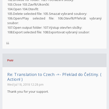
103.Close 103.Zavřít/Ukončit:
104.Open 104.Otevřít:
105.Delete selected file: 105.Smazat vybrané soubory:
106.Open/Play selected file: 106.Otevřít/Přehrát vybraný
soubor:
107.Open output folder: 107.Výstup otevřen složky:
108.Export selected file: 108.Exportovat vybraný soubor:
Piotr
Re: Translation to Czech -=- Překlad do Češtiny. (
Action! )
Wed Jul 18, 2018 12:28 pm
Thank you for your support.