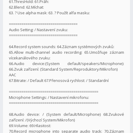
61.ThresHold: 61.Práh:
62.Blend: 62.Míchat:
63. ? Use alpha mask: 63. ? Použít alfa masku:
=================================
Audio Setting: / Nastavení zvuku:
=================================
64.Record system sounds: 64.Záznam systémových zvuků:
65.Allow multi-channel audio recording: 65.Umožňuje záznam
vícekanálového zvuku:
66.Audio device:(System default/speakers/Microphone):
66.Zvuk zařízení: (Standard System/Reproduktory/Mikrofon)
AAC
67.Bitrate: / Default 67.Přenosová rychlost: / Standardní
===========================================
Microphone Settings: / Nastavení mikrofonu:
===========================================
68.Audio device: / (System default/Microphone) 68.Zvukové
zařízení: /(Výchozí System/Mikrofon)
69.Volume: 69.Hlasitost:
70.Record microphone into separate audio track: 70.Záznam