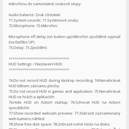
mikrofonu do samostatné zvukové stopy:
Audio balance: Zvuk zůstatek:
71.System sounds: 71.Systémové zvuky:
72.Microphone: 72.Mikrofon:
Microphone off delay (on button up) Mikrofon zpožděné vypnutí
(na tlačítko UP)
73.Delay: 73.Zpoždění:
==============================
HUD Settings: / Nastavení HUD:
==============================
74.Do not record HUD during deskop recording: 74.Nenahrávat
HUD během záznamu plochy:
75.Do not record HUD in games and application: 75.Nenahrávat
HUD ve hrách a aplikacích:
76.Hide HUD on Action! startup: 76.Schovat HUD na Action!
spouštěcích:
77.Show recorded webcam preview: 77.Zobrazit zaznamenaný
web-kameru náhled:
78.Show free disk space: 78.Zobrazit volné místo na disku: