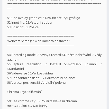
=======================================================
===
51.Use ovelay graphics: 51.Použít překrytí grafiky:
52.Input file: 52.Vstupní soubor:
53.Position: 53.Pozice:
=======================================
Webcam Setting: / Web-kamera nastavení:
=======================================
54.Recording mode: / Always record 54.Režim nahrávání: / Vždy
záznam
55.Capture resolution: / Default 55.Rozlišení Snímání: /
Standardní
56.Video-size 56.Velikost-videa
57.Horizontal position: 57.Horizontální poloha:
58.Vertical position: 58.Vertikální poloha:
Chroma key: / Klíčování
59.Use chroma key: 59.Použijte klávesu chroma
60.RGB Color: 60.RGB barvy: