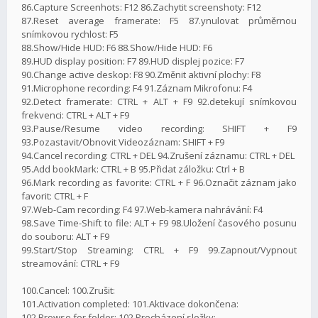
86.Capture Screenhots: F12 86.Zachytit screenshoty: F12
87.Reset average framerate: F5 87.ynulovat průměrnou
snímkovou rychlost: F5
88.Show/Hide HUD: F6 88.Show/Hide HUD: F6
89.HUD display position: F7 89.HUD displej pozice: F7
90.Change active deskop: F8 90.Změnit aktivní plochy: F8
91.Microphone recording: F4 91.Záznam Mikrofonu: F4
92.Detect framerate: CTRL + ALT + F9 92.detekují snímkovou
frekvenci: CTRL + ALT + F9
93.Pause/Resume video recording: SHIFT + F9
93.Pozastavit/Obnovit Videozáznam: SHIFT + F9
94.Cancel recording: CTRL + DEL 94.Zrušení záznamu: CTRL + DEL
95.Add bookMark: CTRL + B 95.Přidat záložku: Ctrl + B
96.Mark recording as favorite: CTRL + F 96.Označit záznam jako
favorit: CTRL + F
97.Web-Cam recording: F4 97.Web-kamera nahrávání: F4
98.Save Time-Shift to file: ALT + F9 98.Uložení časového posunu
do souboru: ALT + F9
99.Start/Stop Streaming: CTRL + F9 99.Zapnout/Vypnout
streamování: CTRL + F9
100.Cancel: 100.Zrušit:
101.Activation completed: 101.Aktivace dokončena:
102.Browse for folder: 102.Procházení složky: