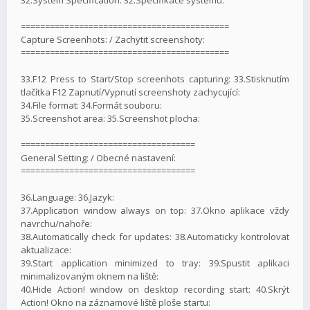
===========================================
Capture Screenhots: / Zachytit screenshoty:
===========================================
33.F12 Press to Start/Stop screenhots capturing: 33.Stisknutím
tlačítka F12 Zapnutí/Vypnutí screenshoty zachycující:
34.File format: 34.Formát souboru:
35.Screenshot area: 35.Screenshot plocha:
====================================
General Setting: / Obecné nastavení:
====================================
36.Language: 36.Jazyk:
37.Application window always on top: 37.Okno aplikace vždy
navrchu/nahoře:
38.Automatically check for updates: 38.Automaticky kontrolovat
aktualizace:
39.Start application minimized to tray: 39.Spustit aplikaci
minimalizovaným oknem na liště:
40.Hide Action! window on desktop recording start: 40.Skrýt
Action! Okno na záznamové liště ploše startu: