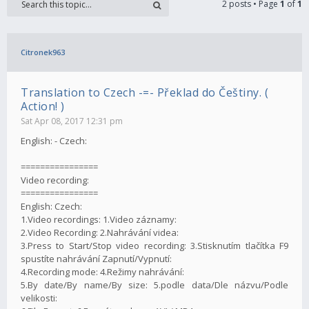
2 posts • Page
1
of
1
Citronek963
Translation to Czech -=- Překlad do Češtiny. (
Action! )
Sat Apr 08, 2017 12:31 pm
English: - Czech:
================
Video recording:
================
English: Czech:
1.Video recordings: 1.Video záznamy:
2.Video Recording: 2.Nahrávání videa:
3.Press to Start/Stop video recording: 3.Stisknutím tlačítka F9
spustíte nahrávání Zapnutí/Vypnutí:
4.Recording mode: 4.Režimy nahrávání:
5.By date/By name/By size: 5.podle data/Dle názvu/Podle
velikosti: