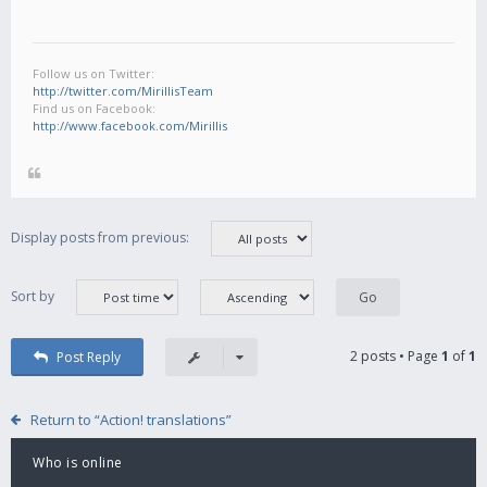
Follow us on Twitter:
http://twitter.com/MirillisTeam
Find us on Facebook:
http://www.facebook.com/Mirillis
Display posts from previous:
Sort by
2 posts • Page
1
of
1
Post Reply
Return to “Action! translations”
Who is online