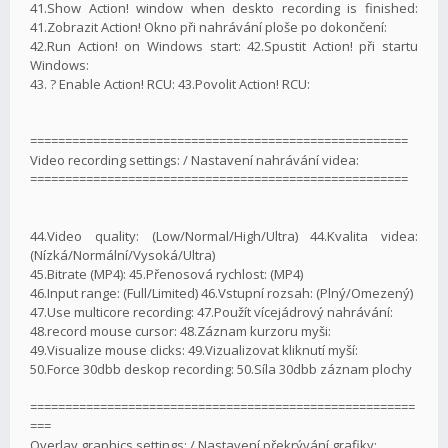
41.Show Action! window when deskto recording is finished:
41.Zobrazit Action! Okno při nahrávání ploše po dokončení:
42.Run Action! on Windows start: 42.Spustit Action! při startu
Windows:
43. ? Enable Action! RCU: 43.Povolit Action! RCU:
======================================================
Video recording settings: / Nastavení nahrávání videa:
======================================================
44.Video quality: (Low/Normal/High/Ultra) 44.Kvalita videa:
(Nízká/Normální/Vysoká/Ultra)
45.Bitrate (MP4): 45.Přenosová rychlost: (MP4)
46.Input range: (Full/Limited) 46.Vstupní rozsah: (Plný/Omezený)
47.Use multicore recording: 47.Použít vícejádrový nahrávání:
48.record mouse cursor: 48.Záznam kurzoru myši:
49.Visualize mouse clicks: 49.Vizualizovat kliknutí myší:
50.Force 30dbb deskop recording: 50.Síla 30dbb záznam plochy
=======================================================
===
Overlay graphics settings: / Nastavení překrývání grafiky: