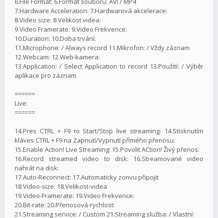
6.File Format: 6.Formát souboru: AVI / MP4
7.Hardware Acceleration: 7.Hardwarová akcelerace:
8.Video size: 8.Velikost videa:
9.Video Framerate: 9.Video Frekvence:
10.Duration: 10.Doba trvání:
11.Microphone: / Always record 11.Mikrofon: / Vždy záznam
12.Webcam: 12.Web-kamera:
13.Application: / Select Application to record 13.Použití: / Výběr
aplikace pro záznam
======
Live:
======
14.Pres CTRL + F9 to Start/Stop live streaming: 14.Stisknutím
kláves CTRL + F9 na Zapnutí/Vypnutí přímého přenosu:
15.Enable Action! Live Streaming: 15.Povolit ACtion! Živý přenos:
16.Record streamed video to disk: 16.Streamované video
nahrát na disk:
17.Auto-Reconnect: 17.Automaticky zonvu připojit
18.Video-size: 18.Velikost-videa
19.Video-Framerate: 19.Video Frekvence:
20.Bit-rate: 20.Přenosová-rychlost:
21.Streaming service: / Custom 21.Streaming služba: / Vlastní: