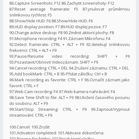
86.Capture Screenhots: F12 86.Zachytit screenshoty: F12
87.Reset average framerate: F5 87.ynulovat průměrnou
snímkovou rychlost: F5
88.Show/Hide HUD: F6 88.Show/Hide HUD: F6
89.HUD display position: F7 89.HUD displej pozice: F7
90.Change active deskop: F8 90.Změnit aktivní plochy: F8
91.Microphone recording: F4 91.Záznam Mikrofonu: F4
92.Detect framerate: CTRL + ALT + F9 92.detekují snímkovou
frekvenci: CTRL + ALT + F9
93.Pause/Resume video recording: SHIFT + F9
93.Pozastavit/Obnovit Videozáznam: SHIFT + F9
94.Cancel recording: CTRL + DEL 94.Zrušení záznamu: CTRL + DEL
95.Add bookMark: CTRL + B 95.Přidat záložku: Ctrl + B
96.Mark recording as favorite: CTRL + F 96.Označit záznam jako
favorit: CTRL + F
97.Web-Cam recording: F4 97.Web-kamera nahrávání: F4
98.Save Time-Shift to file: ALT + F9 98.Uložení časového posunu
do souboru: ALT + F9
99.Start/Stop Streaming: CTRL + F9 99.Zapnout/Vypnout
streamování: CTRL + F9
100.Cancel: 100.Zrušit:
101.Activation completed: 101.Aktivace dokončena:
102.Browse for folder: 102.Procházení složky: