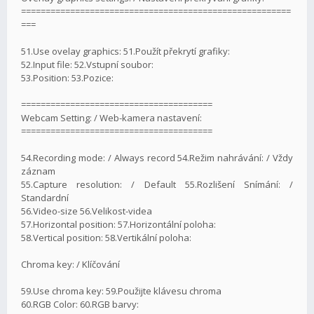
=======================================================
===
51.Use ovelay graphics: 51.Použít překrytí grafiky:
52.Input file: 52.Vstupní soubor:
53.Position: 53.Pozice:
=======================================
Webcam Setting: / Web-kamera nastavení:
=======================================
54.Recording mode: / Always record 54.Režim nahrávání: / Vždy
záznam
55.Capture resolution: / Default 55.Rozlišení Snímání: /
Standardní
56.Video-size 56.Velikost-videa
57.Horizontal position: 57.Horizontální poloha:
58.Vertical position: 58.Vertikální poloha:
Chroma key: / Klíčování
59.Use chroma key: 59.Použijte klávesu chroma
60.RGB Color: 60.RGB barvy: