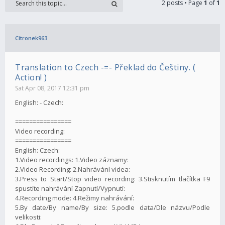
2 posts • Page
1
of
1
Citronek963
Translation to Czech -=- Překlad do Češtiny. (
Action! )
Sat Apr 08, 2017 12:31 pm
English: - Czech:
================
Video recording:
================
English: Czech:
1.Video recordings: 1.Video záznamy:
2.Video Recording: 2.Nahrávání videa:
3.Press to Start/Stop video recording: 3.Stisknutím tlačítka F9
spustíte nahrávání Zapnutí/Vypnutí:
4.Recording mode: 4.Režimy nahrávání:
5.By date/By name/By size: 5.podle data/Dle názvu/Podle
velikosti: