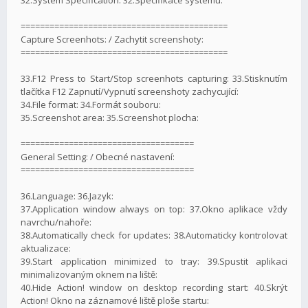
===========================================
Capture Screenhots: / Zachytit screenshoty:
===========================================
33.F12 Press to Start/Stop screenhots capturing: 33.Stisknutím
tlačítka F12 Zapnutí/Vypnutí screenshoty zachycující:
34.File format: 34.Formát souboru:
35.Screenshot area: 35.Screenshot plocha:
====================================
General Setting: / Obecné nastavení:
====================================
36.Language: 36.Jazyk:
37.Application window always on top: 37.Okno aplikace vždy
navrchu/nahoře:
38.Automatically check for updates: 38.Automaticky kontrolovat
aktualizace:
39.Start application minimized to tray: 39.Spustit aplikaci
minimalizovaným oknem na liště:
40.Hide Action! window on desktop recording start: 40.Skrýt
Action! Okno na záznamové liště ploše startu: