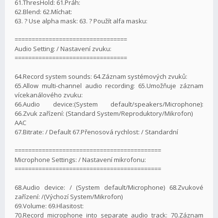
61.ThresHold: 61.Práh:
62.Blend: 62.Míchat:
63. ? Use alpha mask: 63. ? Použít alfa masku:
=================================
Audio Setting: / Nastavení zvuku:
=================================
64.Record system sounds: 64.Záznam systémových zvuků:
65.Allow multi-channel audio recording: 65.Umožňuje záznam
vícekanálového zvuku:
66.Audio device:(System default/speakers/Microphone):
66.Zvuk zařízení: (Standard System/Reproduktory/Mikrofon)
AAC
67.Bitrate: / Default 67.Přenosová rychlost: / Standardní
===========================================
Microphone Settings: / Nastavení mikrofonu:
===========================================
68.Audio device: / (System default/Microphone) 68.Zvukové
zařízení: /(Výchozí System/Mikrofon)
69.Volume: 69.Hlasitost:
70.Record microphone into separate audio track: 70.Záznam