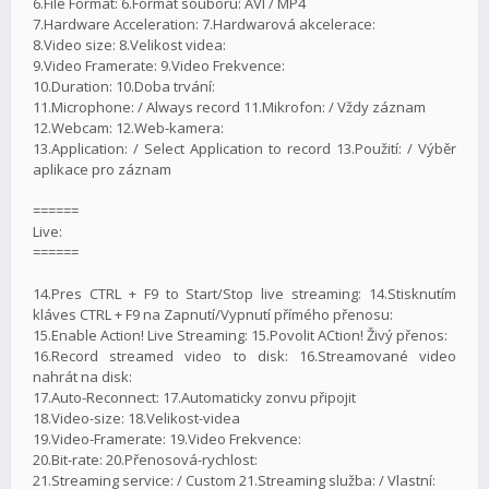
6.File Format: 6.Formát souboru: AVI / MP4
7.Hardware Acceleration: 7.Hardwarová akcelerace:
8.Video size: 8.Velikost videa:
9.Video Framerate: 9.Video Frekvence:
10.Duration: 10.Doba trvání:
11.Microphone: / Always record 11.Mikrofon: / Vždy záznam
12.Webcam: 12.Web-kamera:
13.Application: / Select Application to record 13.Použití: / Výběr
aplikace pro záznam
======
Live:
======
14.Pres CTRL + F9 to Start/Stop live streaming: 14.Stisknutím
kláves CTRL + F9 na Zapnutí/Vypnutí přímého přenosu:
15.Enable Action! Live Streaming: 15.Povolit ACtion! Živý přenos:
16.Record streamed video to disk: 16.Streamované video
nahrát na disk:
17.Auto-Reconnect: 17.Automaticky zonvu připojit
18.Video-size: 18.Velikost-videa
19.Video-Framerate: 19.Video Frekvence:
20.Bit-rate: 20.Přenosová-rychlost:
21.Streaming service: / Custom 21.Streaming služba: / Vlastní: