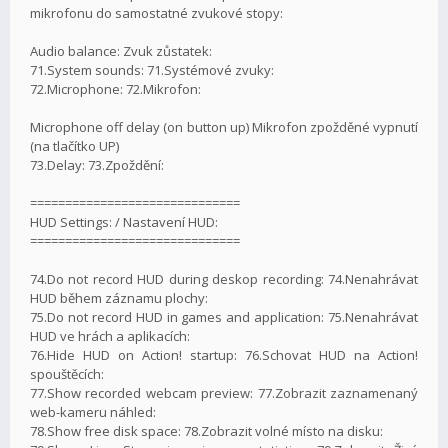
mikrofonu do samostatné zvukové stopy:
Audio balance: Zvuk zůstatek:
71.System sounds: 71.Systémové zvuky:
72.Microphone: 72.Mikrofon:
Microphone off delay (on button up) Mikrofon zpožděné vypnutí
(na tlačítko UP)
73.Delay: 73.Zpoždění:
==============================
HUD Settings: / Nastavení HUD:
==============================
74.Do not record HUD during deskop recording: 74.Nenahrávat
HUD během záznamu plochy:
75.Do not record HUD in games and application: 75.Nenahrávat
HUD ve hrách a aplikacích:
76.Hide HUD on Action! startup: 76.Schovat HUD na Action!
spouštěcích:
77.Show recorded webcam preview: 77.Zobrazit zaznamenaný
web-kameru náhled:
78.Show free disk space: 78.Zobrazit volné místo na disku: