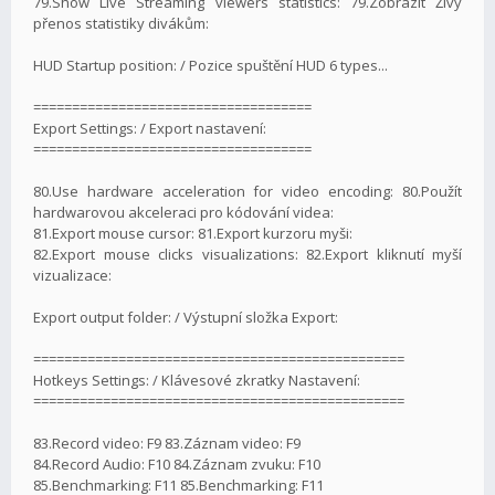
79.Show Live Streaming viewers statistics: 79.Zobrazit Živý
přenos statistiky divákům:
HUD Startup position: / Pozice spuštění HUD 6 types...
====================================
Export Settings: / Export nastavení:
====================================
80.Use hardware acceleration for video encoding: 80.Použít
hardwarovou akceleraci pro kódování videa:
81.Export mouse cursor: 81.Export kurzoru myši:
82.Export mouse clicks visualizations: 82.Export kliknutí myší
vizualizace:
Export output folder: / Výstupní složka Export:
================================================
Hotkeys Settings: / Klávesové zkratky Nastavení:
================================================
83.Record video: F9 83.Záznam video: F9
84.Record Audio: F10 84.Záznam zvuku: F10
85.Benchmarking: F11 85.Benchmarking: F11