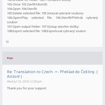
103.Close 103.Zavřít/Ukončit:
104.Open 104.Otevřít:
105.Delete selected file: 105.Smazat vybrané soubory:
106.Open/Play selected file: 106.Otevřít/Přehrát vybraný
soubor:
107.Open output folder: 107.Výstup otevřen složky:
108.Export selected file: 108.Exportovat vybraný soubor:
Piotr
Re: Translation to Czech -=- Překlad do Češtiny. (
Action! )
Wed Jul 18, 2018 12:28 pm
Thank you for your support.