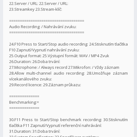
22.Server / URL: 22.Server / URL:
23.Streamkey 23.Stream-klíč:
===================================
Audio Recording: / Nahrávání zvuku:
===================================
24.F10 Press to Start/Stop audio recording: 24.Stisknutím tlačítka
F10 Zapnutí/Vypnutí nahrávání zvuku:
25.Output format: 25.Výstupní formát: WAV / MP4 Zvuk
26.Duration: 26.Doba trvání:
27.Microphone: / Always record 27.Mikrofon: / Vždy záznam
28.Allow multi-channel audio recording: 28.Umožňuje záznam
vícekanálového zvuku:
29.Record licence: 29.Záznam průkazu:
==============
Benchmarking:=
==============
30.F11 Press to Start/Stop benchmark recording: 30.Stisknutím
tlačítka F11 Zapnutí/Vypnutí referenční nahrávání:
31.Duration: 31.Doba trvání:
32.System Specification: 32.Specifikace systému: