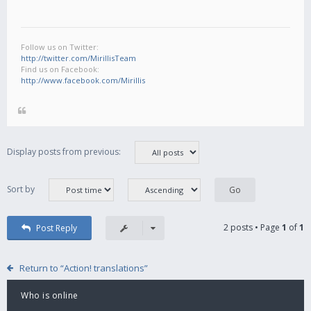
Follow us on Twitter:
http://twitter.com/MirillisTeam
Find us on Facebook:
http://www.facebook.com/Mirillis
Display posts from previous:
Sort by
2 posts • Page
1
of
1
Post Reply
Return to “Action! translations”
Who is online