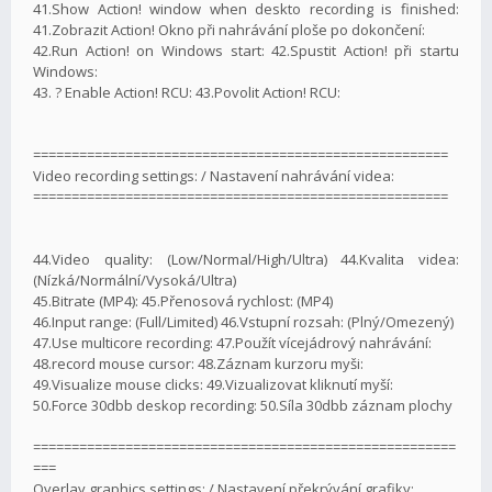
41.Show Action! window when deskto recording is finished:
41.Zobrazit Action! Okno při nahrávání ploše po dokončení:
42.Run Action! on Windows start: 42.Spustit Action! při startu
Windows:
43. ? Enable Action! RCU: 43.Povolit Action! RCU:
======================================================
Video recording settings: / Nastavení nahrávání videa:
======================================================
44.Video quality: (Low/Normal/High/Ultra) 44.Kvalita videa:
(Nízká/Normální/Vysoká/Ultra)
45.Bitrate (MP4): 45.Přenosová rychlost: (MP4)
46.Input range: (Full/Limited) 46.Vstupní rozsah: (Plný/Omezený)
47.Use multicore recording: 47.Použít vícejádrový nahrávání:
48.record mouse cursor: 48.Záznam kurzoru myši:
49.Visualize mouse clicks: 49.Vizualizovat kliknutí myší:
50.Force 30dbb deskop recording: 50.Síla 30dbb záznam plochy
=======================================================
===
Overlay graphics settings: / Nastavení překrývání grafiky: