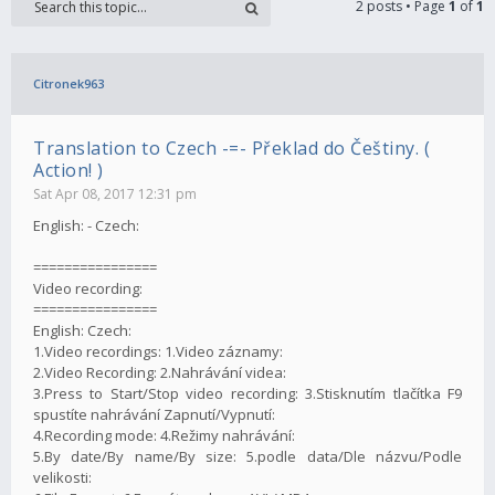
2 posts • Page
1
of
1
Citronek963
Translation to Czech -=- Překlad do Češtiny. (
Action! )
Sat Apr 08, 2017 12:31 pm
English: - Czech:
================
Video recording:
================
English: Czech:
1.Video recordings: 1.Video záznamy:
2.Video Recording: 2.Nahrávání videa:
3.Press to Start/Stop video recording: 3.Stisknutím tlačítka F9
spustíte nahrávání Zapnutí/Vypnutí:
4.Recording mode: 4.Režimy nahrávání:
5.By date/By name/By size: 5.podle data/Dle názvu/Podle
velikosti: