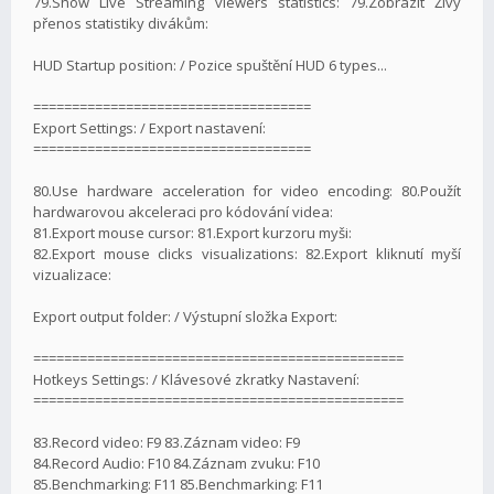
79.Show Live Streaming viewers statistics: 79.Zobrazit Živý
přenos statistiky divákům:
HUD Startup position: / Pozice spuštění HUD 6 types...
====================================
Export Settings: / Export nastavení:
====================================
80.Use hardware acceleration for video encoding: 80.Použít
hardwarovou akceleraci pro kódování videa:
81.Export mouse cursor: 81.Export kurzoru myši:
82.Export mouse clicks visualizations: 82.Export kliknutí myší
vizualizace:
Export output folder: / Výstupní složka Export:
================================================
Hotkeys Settings: / Klávesové zkratky Nastavení:
================================================
83.Record video: F9 83.Záznam video: F9
84.Record Audio: F10 84.Záznam zvuku: F10
85.Benchmarking: F11 85.Benchmarking: F11