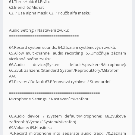
61.ThresHold: 61.Práh:
62.Blend: 62.Míchat:
63. ? Use alpha mask: 63. ? Použít alfa masku:
=================================
Audio Setting: / Nastavení zvuku:
=================================
64.Record system sounds: 64.Záznam systémových zvuků:
65.Allow multi-channel audio recording: 65.Umožňuje záznam
vícekanálového zvuku:
66.Audio device:(System default/speakers/Microphone):
66.Zvuk zařízení: (Standard System/Reproduktory/Mikrofon)
AAC
67.Bitrate: / Default 67.Přenosová rychlost: / Standardní
===========================================
Microphone Settings: / Nastavení mikrofonu:
===========================================
68.Audio device: / (System default/Microphone) 68.Zvukové
zařízení: /(Výchozí System/Mikrofon)
69.Volume: 69.Hlasitost:
70.Record microphone into separate audio track: 70.Záznam