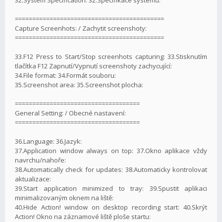
===========================================
Capture Screenhots: / Zachytit screenshoty:
===========================================
33.F12 Press to Start/Stop screenhots capturing: 33.Stisknutím
tlačítka F12 Zapnutí/Vypnutí screenshoty zachycující:
34.File format: 34.Formát souboru:
35.Screenshot area: 35.Screenshot plocha:
====================================
General Setting: / Obecné nastavení:
====================================
36.Language: 36.Jazyk:
37.Application window always on top: 37.Okno aplikace vždy
navrchu/nahoře:
38.Automatically check for updates: 38.Automaticky kontrolovat
aktualizace:
39.Start application minimized to tray: 39.Spustit aplikaci
minimalizovaným oknem na liště:
40.Hide Action! window on desktop recording start: 40.Skrýt
Action! Okno na záznamové liště ploše startu: