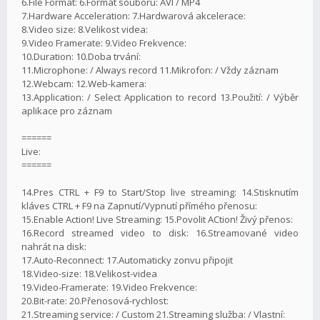
6.File Format: 6.Formát souboru: AVI / MP4
7.Hardware Acceleration: 7.Hardwarová akcelerace:
8.Video size: 8.Velikost videa:
9.Video Framerate: 9.Video Frekvence:
10.Duration: 10.Doba trvání:
11.Microphone: / Always record 11.Mikrofon: / Vždy záznam
12.Webcam: 12.Web-kamera:
13.Application: / Select Application to record 13.Použití: / Výběr
aplikace pro záznam
======
Live:
======
14.Pres CTRL + F9 to Start/Stop live streaming: 14.Stisknutím
kláves CTRL + F9 na Zapnutí/Vypnutí přímého přenosu:
15.Enable Action! Live Streaming: 15.Povolit ACtion! Živý přenos:
16.Record streamed video to disk: 16.Streamované video
nahrát na disk:
17.Auto-Reconnect: 17.Automaticky zonvu připojit
18.Video-size: 18.Velikost-videa
19.Video-Framerate: 19.Video Frekvence:
20.Bit-rate: 20.Přenosová-rychlost:
21.Streaming service: / Custom 21.Streaming služba: / Vlastní: