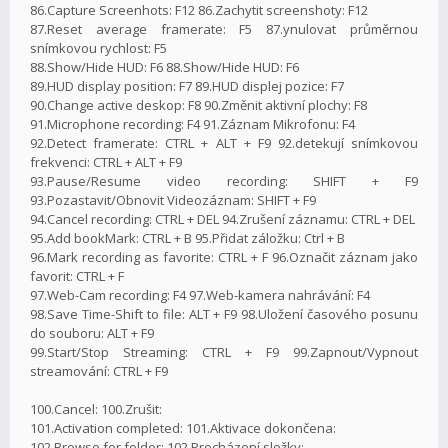
86.Capture Screenhots: F12 86.Zachytit screenshoty: F12
87.Reset average framerate: F5 87.ynulovat průměrnou
snímkovou rychlost: F5
88.Show/Hide HUD: F6 88.Show/Hide HUD: F6
89.HUD display position: F7 89.HUD displej pozice: F7
90.Change active deskop: F8 90.Změnit aktivní plochy: F8
91.Microphone recording: F4 91.Záznam Mikrofonu: F4
92.Detect framerate: CTRL + ALT + F9 92.detekují snímkovou
frekvenci: CTRL + ALT + F9
93.Pause/Resume video recording: SHIFT + F9
93.Pozastavit/Obnovit Videozáznam: SHIFT + F9
94.Cancel recording: CTRL + DEL 94.Zrušení záznamu: CTRL + DEL
95.Add bookMark: CTRL + B 95.Přidat záložku: Ctrl + B
96.Mark recording as favorite: CTRL + F 96.Označit záznam jako
favorit: CTRL + F
97.Web-Cam recording: F4 97.Web-kamera nahrávání: F4
98.Save Time-Shift to file: ALT + F9 98.Uložení časového posunu
do souboru: ALT + F9
99.Start/Stop Streaming: CTRL + F9 99.Zapnout/Vypnout
streamování: CTRL + F9
100.Cancel: 100.Zrušit:
101.Activation completed: 101.Aktivace dokončena:
102.Browse for folder: 102.Procházení složky: