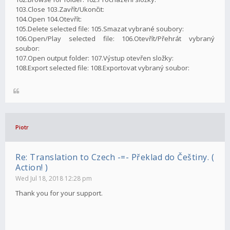
103.Close 103.Zavřít/Ukončit:
104.Open 104.Otevřít:
105.Delete selected file: 105.Smazat vybrané soubory:
106.Open/Play selected file: 106.Otevřít/Přehrát vybraný
soubor:
107.Open output folder: 107.Výstup otevřen složky:
108.Export selected file: 108.Exportovat vybraný soubor:
Piotr
Re: Translation to Czech -=- Překlad do Češtiny. (
Action! )
Wed Jul 18, 2018 12:28 pm
Thank you for your support.