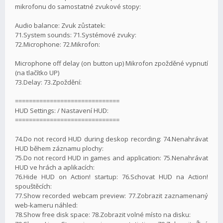
mikrofonu do samostatné zvukové stopy:
Audio balance: Zvuk zůstatek:
71.System sounds: 71.Systémové zvuky:
72.Microphone: 72.Mikrofon:
Microphone off delay (on button up) Mikrofon zpožděné vypnutí
(na tlačítko UP)
73.Delay: 73.Zpoždění:
==============================
HUD Settings: / Nastavení HUD:
==============================
74.Do not record HUD during deskop recording: 74.Nenahrávat
HUD během záznamu plochy:
75.Do not record HUD in games and application: 75.Nenahrávat
HUD ve hrách a aplikacích:
76.Hide HUD on Action! startup: 76.Schovat HUD na Action!
spouštěcích:
77.Show recorded webcam preview: 77.Zobrazit zaznamenaný
web-kameru náhled:
78.Show free disk space: 78.Zobrazit volné místo na disku: