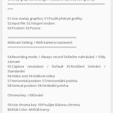
=======================================================
===
51.Use ovelay graphics: 51.Použít překrytí grafiky:
52.Input file: 52.Vstupní soubor:
53.Position: 53.Pozice:
=======================================
Webcam Setting: / Web-kamera nastavení:
=======================================
54.Recording mode: / Always record 54.Režim nahrávání: / Vždy
záznam
55.Capture resolution: / Default 55.Rozlišení Snímání: /
Standardní
56.Video-size 56.Velikost-videa
57.Horizontal position: 57.Horizontální poloha:
58.Vertical position: 58.Vertikální poloha:
Chroma key: / Klíčování
59.Use chroma key: 59.Použijte klávesu chroma
60.RGB Color: 60.RGB barvy: