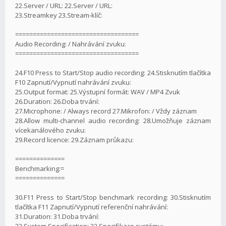
22.Server / URL: 22.Server / URL:
23.Streamkey 23.Stream-klíč:
===================================
Audio Recording: / Nahrávání zvuku:
===================================
24.F10 Press to Start/Stop audio recording: 24.Stisknutím tlačítka
F10 Zapnutí/Vypnutí nahrávání zvuku:
25.Output format: 25.Výstupní formát: WAV / MP4 Zvuk
26.Duration: 26.Doba trvání:
27.Microphone: / Always record 27.Mikrofon: / Vždy záznam
28.Allow multi-channel audio recording: 28.Umožňuje záznam
vícekanálového zvuku:
29.Record licence: 29.Záznam průkazu:
==============
Benchmarking:=
==============
30.F11 Press to Start/Stop benchmark recording: 30.Stisknutím
tlačítka F11 Zapnutí/Vypnutí referenční nahrávání:
31.Duration: 31.Doba trvání:
32.System Specification: 32.Specifikace systému: