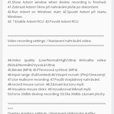
41.Show Action! window when deskto recording is finished:
41.Zobrazit Action! Okno při nahrávání ploše po dokončení:
42.Run Action! on Windows start: 42.Spustit Action! při startu
Windows:
43. ? Enable Action! RCU: 43.Povolit Action! RCU:
======================================================
Video recording settings: / Nastavení nahrávání videa:
======================================================
44.Video quality: (Low/Normal/High/Ultra) 44.Kvalita videa:
(Nízká/Normální/Vysoká/Ultra)
45.Bitrate (MP4): 45.Přenosová rychlost: (MP4)
46.Input range: (Full/Limited) 46.Vstupní rozsah: (Plný/Omezený)
47.Use multicore recording: 47.Použít vícejádrový nahrávání:
48.record mouse cursor: 48.Záznam kurzoru myši:
49.Visualize mouse clicks: 49.Vizualizovat kliknutí myší:
50.Force 30dbb deskop recording: 50.Síla 30dbb záznam plochy
=======================================================
===
Overlay graphics settings: / Nastavení překrývání grafiky: