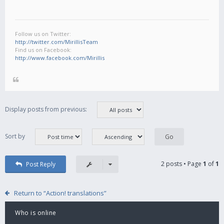
Follow us on Twitter:
http://twitter.com/MirillisTeam
Find us on Facebook:
http://www.facebook.com/Mirillis
Display posts from previous:
Sort by
2 posts • Page
1
of
1
Post Reply
Return to “Action! translations”
Who is online