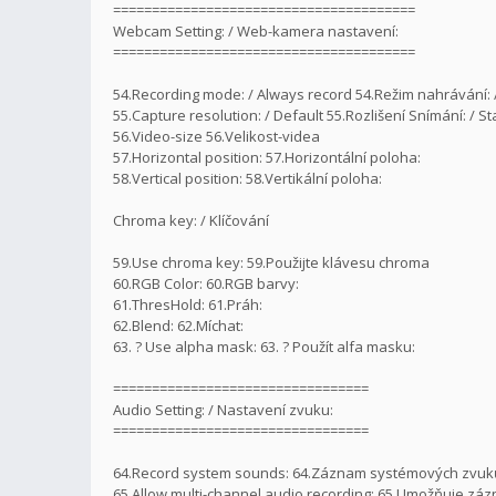
=======================================
Webcam Setting: / Web-kamera nastavení:
=======================================
54.Recording mode: / Always record 54.Režim nahrávání:
55.Capture resolution: / Default 55.Rozlišení Snímání: / S
56.Video-size 56.Velikost-videa
57.Horizontal position: 57.Horizontální poloha:
58.Vertical position: 58.Vertikální poloha:
Chroma key: / Klíčování
59.Use chroma key: 59.Použijte klávesu chroma
60.RGB Color: 60.RGB barvy:
61.ThresHold: 61.Práh:
62.Blend: 62.Míchat:
63. ? Use alpha mask: 63. ? Použít alfa masku:
=================================
Audio Setting: / Nastavení zvuku:
=================================
64.Record system sounds: 64.Záznam systémových zvuk
65.Allow multi-channel audio recording: 65.Umožňuje zá