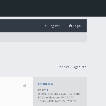
Register
Login
2 posts • Page
1
of
1
Citronek963
Posts:
1
Joined:
Tue Mar 21, 2017 2:16 pm
PC Specification:
AMD E-300
1,3ghz - 4GB RAM - Win7 32 CZ