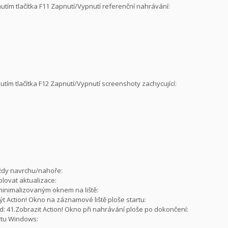
nutím tlačítka F11 Zapnutí/Vypnutí referenční nahrávání:
nutím tlačítka F12 Zapnutí/Vypnutí screenshoty zachycující:
vždy navrchu/nahoře:
olovat aktualizace:
i minimalizovaným oknem na liště:
ýt Action! Okno na záznamové liště ploše startu:
: 41.Zobrazit Action! Okno při nahrávání ploše po dokončení:
artu Windows: