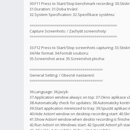
30.F11 Press to Start/Stop benchmark recording: 30.Stisk
31.Duration: 31.Doba trvání:
32.System Specification: 32.Specifikace systému:
===========================================
Capture Screenhots: / Zachytit screenshoty:
===========================================
33.F12 Press to Start/Stop screenhots capturing: 33.Stisk
34.File format: 34.Formát souboru:
35.Screenshot area: 35.Screenshot plocha:
====================================
General Setting: / Obecné nastavení:
====================================
36.Language: 36.Jazyk:
37.Application window always on top: 37.Okno aplikace 
38.Automatically check for updates: 38.Automaticky kontr
39.Start application minimized to tray: 39.Spustit aplikac
40.Hide Action! window on desktop recording start: 40.Skr
41.Show Action! window when deskto recording is finished
42.Run Action! on Windows start: 42.Spustit Action! při st