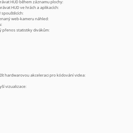
ahrávat HUD během záznamu plochy:
rávat HUD ve hrách a aplikacích:
! spouštěcích:
menaný web-kameru náhled:
u:
ý přenos statistiky divákům:
žít hardwarovou akceleraci pro kódování videa:
yší vizualizace: