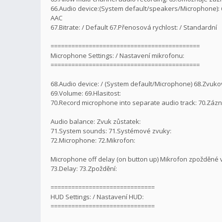
66.Audio device:(System default/speakers/Microphone): 
AAC
67.Bitrate: / Default 67.Přenosová rychlost: / Standardní
===========================================
Microphone Settings: / Nastavení mikrofonu:
===========================================
68.Audio device: / (System default/Microphone) 68.Zvuko
69.Volume: 69.Hlasitost:
70.Record microphone into separate audio track: 70.Zá
Audio balance: Zvuk zůstatek:
71.System sounds: 71.Systémové zvuky:
72.Microphone: 72.Mikrofon:
Microphone off delay (on button up) Mikrofon zpožděné vy
73.Delay: 73.Zpoždění:
==============================
HUD Settings: / Nastavení HUD:
==============================