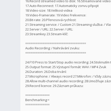
16.Record streamed video to disk: 16.Streamované video 
17.Auto-Reconnect: 17.Automaticky zonvu připojit
18.Video-size: 18.Velikost-videa
19.Video-Framerate: 19.Video Frekvence:
20.Bit-rate: 20.Přenosová-rychlost:
21.Streaming service: / Custom 21.Streaming služba: / Vlas
22.Server / URL: 22.Server / URL:
23.Streamkey 23.Stream-klíč:
===================================
Audio Recording: / Nahrávání zvuku:
===================================
24.F10 Press to Start/Stop audio recording: 24.Stisknutím
25.Output format: 25.Výstupní formát: WAV / MP4 Zvuk
26.Duration: 26.Doba trvání:
27.Microphone: / Always record 27.Mikrofon: / Vždy záz
28.Allow multi-channel audio recording: 28.Umožňuje zá
29.Record licence: 29.Záznam průkazu:
==============
Benchmarking:=
==============