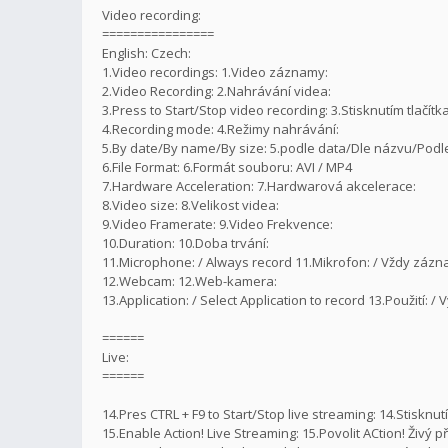
Video recording:
================
English: Czech:
1.Video recordings: 1.Video záznamy:
2.Video Recording: 2.Nahrávání videa:
3.Press to Start/Stop video recording: 3.Stisknutím tlačít
4.Recording mode: 4.Režimy nahrávání:
5.By date/By name/By size: 5.podle data/Dle názvu/Podle 
6.File Format: 6.Formát souboru: AVI / MP4
7.Hardware Acceleration: 7.Hardwarová akcelerace:
8.Video size: 8.Velikost videa:
9.Video Framerate: 9.Video Frekvence:
10.Duration: 10.Doba trvání:
11.Microphone: / Always record 11.Mikrofon: / Vždy záz
12.Webcam: 12.Web-kamera:
13.Application: / Select Application to record 13.Použití: 
======
Live:
======
14.Pres CTRL + F9 to Start/Stop live streaming: 14.Stiskn
15.Enable Action! Live Streaming: 15.Povolit ACtion! Živý p