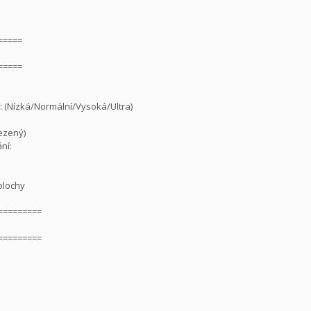
=====
=====
a: (Nízká/Normální/Vysoká/Ultra)
mezený)
ní:
plochy
=========
:
=========