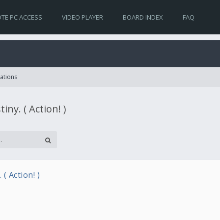
TE PC ACCESS
VIDEO PLAYER
BOARD INDEX
FAQ
lations
iny. ( Action! )
( Action! )