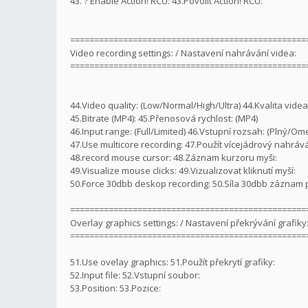
43. ? Enable Action! RCU: 43.Povolit Action! RCU:
=================================================
Video recording settings: / Nastavení nahrávání videa:
=================================================
44.Video quality: (Low/Normal/High/Ultra) 44.Kvalita vide
45.Bitrate (MP4): 45.Přenosová rychlost: (MP4)
46.Input range: (Full/Limited) 46.Vstupní rozsah: (Plný/O
47.Use multicore recording: 47.Použít vícejádrový nahrává
48.record mouse cursor: 48.Záznam kurzoru myši:
49.Visualize mouse clicks: 49.Vizualizovat kliknutí myší:
50.Force 30dbb deskop recording: 50.Síla 30dbb záznam 
=================================================
Overlay graphics settings: / Nastavení překrývání grafiky
=================================================
51.Use ovelay graphics: 51.Použít překrytí grafiky:
52.Input file: 52.Vstupní soubor:
53.Position: 53.Pozice: