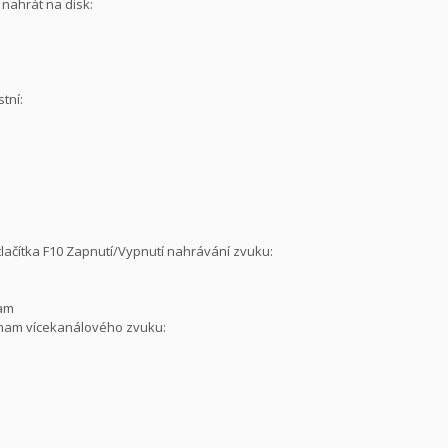
nahrát na disk:
tní:
 tlačítka F10 Zapnutí/Vypnutí nahrávání zvuku:
nam
znam vícekanálového zvuku: