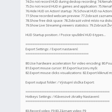
74.Do not record HUD during deskop recording: 74.Nen
75.Do not record HUD in games and application: 75.Nenah
76.Hide HUD on Action! startup: 76.Schovat HUD na Action
77.Show recorded webcam preview: 77.Zobrazit zazna
78.Show free disk space: 78.Zobrazit volné místo na disk
79.Show Live Streaming viewers statistics: 79.Zobrazit Živ
HUD Startup position: / Pozice spuštění HUD 6 types...
====================================
Export Settings: / Export nastavení:
====================================
80.Use hardware acceleration for video encoding: 80.Pou
81.Export mouse cursor: 81.Export kurzoru myši:
82.Export mouse clicks visualizations: 82.Export kliknutí m
Export output folder: / Výstupní složka Export:
================================================
Hotkeys Settings: / Klávesové zkratky Nastavení:
================================================
83.Record video: F9 83.Záznam video: F9