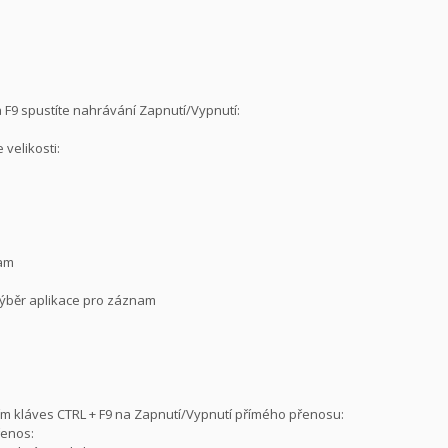
ka F9 spustíte nahrávání Zapnutí/Vypnutí:
velikosti:
nam
/ Výběr aplikace pro záznam
utím kláves CTRL + F9 na Zapnutí/Vypnutí přímého přenosu:
řenos: