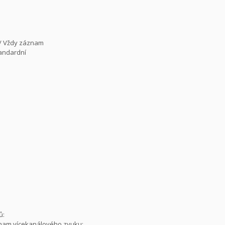
 / Vždy záznam
tandardní
ů:
znam vícekanálového zvuku: