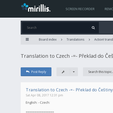
SCREEN RECORDER
REMO
Board index
Translations
Action! trans
Translation to Czech -=- Překlad do Češt
Post Reply
Translation to Czech -=- Překlad do Češtiny. 
Sat Apr 08, 2017 12:31 pm
English: - Czech:
================