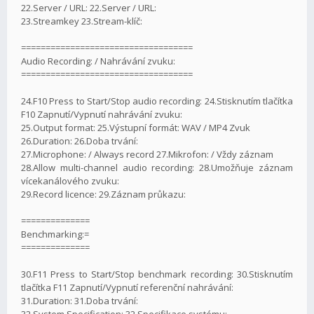
22.Server / URL: 22.Server / URL:
23.Streamkey 23.Stream-klíč:
===================================
Audio Recording: / Nahrávání zvuku:
===================================
24.F10 Press to Start/Stop audio recording: 24.Stisknutím tlačítka
F10 Zapnutí/Vypnutí nahrávání zvuku:
25.Output format: 25.Výstupní formát: WAV / MP4 Zvuk
26.Duration: 26.Doba trvání:
27.Microphone: / Always record 27.Mikrofon: / Vždy záznam
28.Allow multi-channel audio recording: 28.Umožňuje záznam
vícekanálového zvuku:
29.Record licence: 29.Záznam průkazu:
==============
Benchmarking:=
==============
30.F11 Press to Start/Stop benchmark recording: 30.Stisknutím
tlačítka F11 Zapnutí/Vypnutí referenční nahrávání:
31.Duration: 31.Doba trvání:
32.System Specification: 32.Specifikace systému: