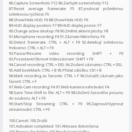
86.Capture Screenhots: F12 86.Zachytit screenshoty: F12
87.Reset average framerate: F5 87.ynulovat průměrnou
snímkovou rychlost: F5
88.Show/Hide HUD: F6 88.Show/Hide HUD: F6
89.HUD display position: F7 89.HUD displej pozice: F7
90.Change active deskop: F8 90.Změnit aktivní plochy: F8
91.Microphone recording: F4 91.Záznam Mikrofonu: F4
92.Detect framerate: CTRL + ALT + F9 92.detekují snímkovou
frekvenci: CTRL + ALT + F9
93.Pause/Resume video recording: SHIFT + F9
93.Pozastavit/Obnovit Videozáznam: SHIFT + F9
94.Cancel recording: CTRL + DEL 94.Zrušení záznamu: CTRL + DEL
95.Add bookMark: CTRL + B 95.Přidat záložku: Ctrl + B
96.Mark recording as favorite: CTRL + F 96.Označit záznam jako
favorit: CTRL + F
97.Web-Cam recording: F4 97.Web-kamera nahrávání: F4
98.Save Time-Shift to file: ALT + F9 98.Uložení časového posunu
do souboru: ALT + F9
99.Start/Stop Streaming: CTRL + F9 99.Zapnout/Vypnout
streamování: CTRL + F9
100.Cancel: 100.Zrušit:
101.Activation completed: 101.Aktivace dokončena:
102.Browse for folder: 102.Procházení složky: