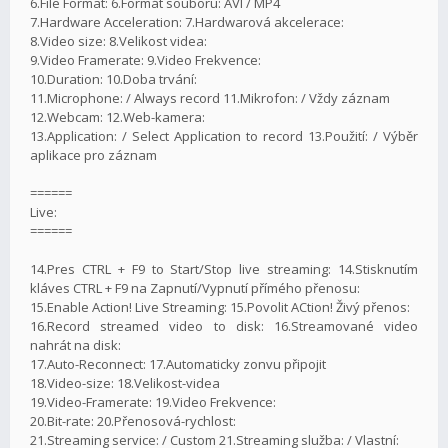
6.File Format: 6.Formát souboru: AVI / MP4
7.Hardware Acceleration: 7.Hardwarová akcelerace:
8.Video size: 8.Velikost videa:
9.Video Framerate: 9.Video Frekvence:
10.Duration: 10.Doba trvání:
11.Microphone: / Always record 11.Mikrofon: / Vždy záznam
12.Webcam: 12.Web-kamera:
13.Application: / Select Application to record 13.Použití: / Výběr
aplikace pro záznam
======
Live:
======
14.Pres CTRL + F9 to Start/Stop live streaming: 14.Stisknutím
kláves CTRL + F9 na Zapnutí/Vypnutí přímého přenosu:
15.Enable Action! Live Streaming: 15.Povolit ACtion! Živý přenos:
16.Record streamed video to disk: 16.Streamované video
nahrát na disk:
17.Auto-Reconnect: 17.Automaticky zonvu připojit
18.Video-size: 18.Velikost-videa
19.Video-Framerate: 19.Video Frekvence:
20.Bit-rate: 20.Přenosová-rychlost:
21.Streaming service: / Custom 21.Streaming služba: / Vlastní: