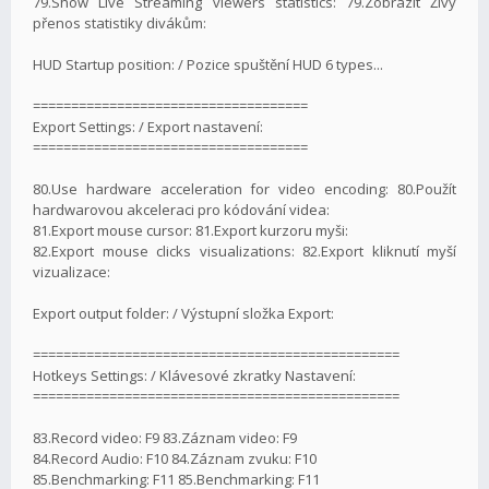
79.Show Live Streaming viewers statistics: 79.Zobrazit Živý
přenos statistiky divákům:
HUD Startup position: / Pozice spuštění HUD 6 types...
====================================
Export Settings: / Export nastavení:
====================================
80.Use hardware acceleration for video encoding: 80.Použít
hardwarovou akceleraci pro kódování videa:
81.Export mouse cursor: 81.Export kurzoru myši:
82.Export mouse clicks visualizations: 82.Export kliknutí myší
vizualizace:
Export output folder: / Výstupní složka Export:
================================================
Hotkeys Settings: / Klávesové zkratky Nastavení:
================================================
83.Record video: F9 83.Záznam video: F9
84.Record Audio: F10 84.Záznam zvuku: F10
85.Benchmarking: F11 85.Benchmarking: F11