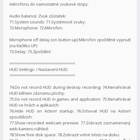
mikrofonu do samostatné zvukové stopy:
Audio balance: Zvuk zůstatek:
71.System sounds: 71.Systémové zvuky:
72.Microphone: 72.Mikrofon:
Microphone off delay (on button up) Mikrofon zpožděné vypnutí
(na tlačítko UP)
73.Delay: 73.Zpoždění:
==============================
HUD Settings: / Nastavení HUD:
==============================
74.Do not record HUD during deskop recording: 74.Nenahrávat
HUD během záznamu plochy:
75.Do not record HUD in games and application: 75.Nenahrávat
HUD ve hrách a aplikacích:
76.Hide HUD on Action! startup: 76.Schovat HUD na Action!
spouštěcích:
77.Show recorded webcam preview: 77.Zobrazit zaznamenaný
web-kameru náhled:
78.Show free disk space: 78.Zobrazit volné místo na disku: