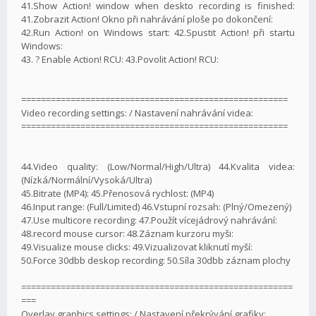
41.Show Action! window when deskto recording is finished:
41.Zobrazit Action! Okno při nahrávání ploše po dokončení:
42.Run Action! on Windows start: 42.Spustit Action! při startu
Windows:
43. ? Enable Action! RCU: 43.Povolit Action! RCU:
======================================================
Video recording settings: / Nastavení nahrávání videa:
======================================================
44.Video quality: (Low/Normal/High/Ultra) 44.Kvalita videa:
(Nízká/Normální/Vysoká/Ultra)
45.Bitrate (MP4): 45.Přenosová rychlost: (MP4)
46.Input range: (Full/Limited) 46.Vstupní rozsah: (Plný/Omezený)
47.Use multicore recording: 47.Použít vícejádrový nahrávání:
48.record mouse cursor: 48.Záznam kurzoru myši:
49.Visualize mouse clicks: 49.Vizualizovat kliknutí myší:
50.Force 30dbb deskop recording: 50.Síla 30dbb záznam plochy
=======================================================
===
Overlay graphics settings: / Nastavení překrývání grafiky: