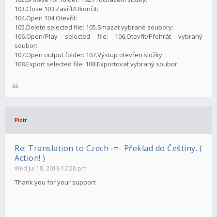
103.Close 103.Zavřít/Ukončit:
104.Open 104.Otevřít:
105.Delete selected file: 105.Smazat vybrané soubory:
106.Open/Play selected file: 106.Otevřít/Přehrát vybraný
soubor:
107.Open output folder: 107.Výstup otevřen složky:
108.Export selected file: 108.Exportovat vybraný soubor:
Piotr
Re: Translation to Czech -=- Překlad do Češtiny. (
Action! )
Wed Jul 18, 2018 12:28 pm
Thank you for your support.