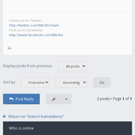
Follow us on Twitter:
http://twitter.com/MirillisTeam
Find us on Facebook:
http://www.facebook.com/Mirillis
Display posts from previous:
Sort by
2 posts • Page
1
of
1
Post Reply
Return to “Action! translations”
Who is online