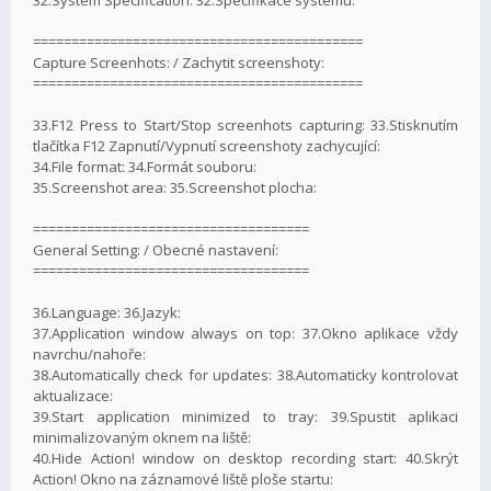
===========================================
Capture Screenhots: / Zachytit screenshoty:
===========================================
33.F12 Press to Start/Stop screenhots capturing: 33.Stisknutím
tlačítka F12 Zapnutí/Vypnutí screenshoty zachycující:
34.File format: 34.Formát souboru:
35.Screenshot area: 35.Screenshot plocha:
====================================
General Setting: / Obecné nastavení:
====================================
36.Language: 36.Jazyk:
37.Application window always on top: 37.Okno aplikace vždy
navrchu/nahoře:
38.Automatically check for updates: 38.Automaticky kontrolovat
aktualizace:
39.Start application minimized to tray: 39.Spustit aplikaci
minimalizovaným oknem na liště:
40.Hide Action! window on desktop recording start: 40.Skrýt
Action! Okno na záznamové liště ploše startu: