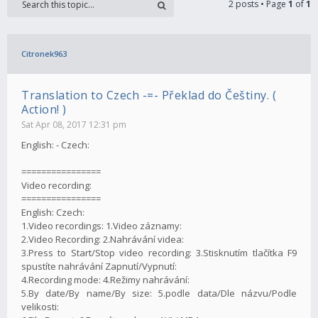
2 posts • Page
1
of
1
Citronek963
Translation to Czech -=- Překlad do Češtiny. (
Action! )
Sat Apr 08, 2017 12:31 pm
English: - Czech:
================
Video recording:
================
English: Czech:
1.Video recordings: 1.Video záznamy:
2.Video Recording: 2.Nahrávání videa:
3.Press to Start/Stop video recording: 3.Stisknutím tlačítka F9
spustíte nahrávání Zapnutí/Vypnutí:
4.Recording mode: 4.Režimy nahrávání:
5.By date/By name/By size: 5.podle data/Dle názvu/Podle
velikosti: