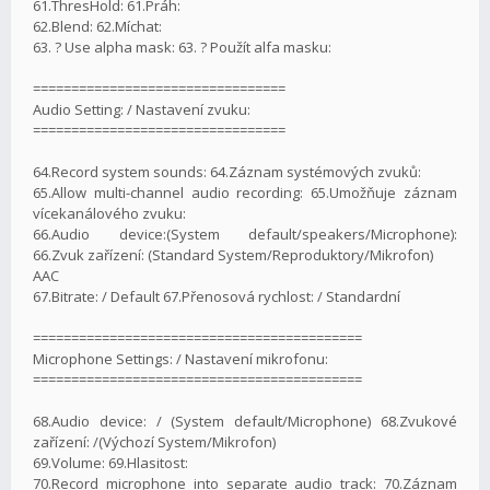
61.ThresHold: 61.Práh:
62.Blend: 62.Míchat:
63. ? Use alpha mask: 63. ? Použít alfa masku:
=================================
Audio Setting: / Nastavení zvuku:
=================================
64.Record system sounds: 64.Záznam systémových zvuků:
65.Allow multi-channel audio recording: 65.Umožňuje záznam
vícekanálového zvuku:
66.Audio device:(System default/speakers/Microphone):
66.Zvuk zařízení: (Standard System/Reproduktory/Mikrofon)
AAC
67.Bitrate: / Default 67.Přenosová rychlost: / Standardní
===========================================
Microphone Settings: / Nastavení mikrofonu:
===========================================
68.Audio device: / (System default/Microphone) 68.Zvukové
zařízení: /(Výchozí System/Mikrofon)
69.Volume: 69.Hlasitost:
70.Record microphone into separate audio track: 70.Záznam