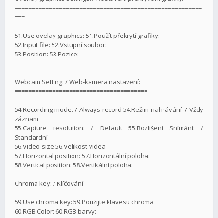
=======================================================
===
51.Use ovelay graphics: 51.Použít překrytí grafiky:
52.Input file: 52.Vstupní soubor:
53.Position: 53.Pozice:
=======================================
Webcam Setting: / Web-kamera nastavení:
=======================================
54.Recording mode: / Always record 54.Režim nahrávání: / Vždy
záznam
55.Capture resolution: / Default 55.Rozlišení Snímání: /
Standardní
56.Video-size 56.Velikost-videa
57.Horizontal position: 57.Horizontální poloha:
58.Vertical position: 58.Vertikální poloha:
Chroma key: / Klíčování
59.Use chroma key: 59.Použijte klávesu chroma
60.RGB Color: 60.RGB barvy: