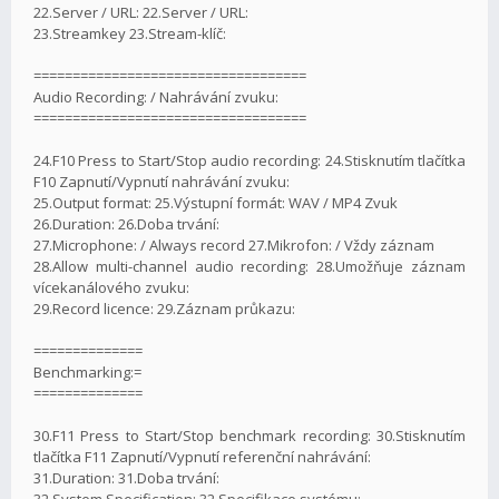
22.Server / URL: 22.Server / URL:
23.Streamkey 23.Stream-klíč:
===================================
Audio Recording: / Nahrávání zvuku:
===================================
24.F10 Press to Start/Stop audio recording: 24.Stisknutím tlačítka
F10 Zapnutí/Vypnutí nahrávání zvuku:
25.Output format: 25.Výstupní formát: WAV / MP4 Zvuk
26.Duration: 26.Doba trvání:
27.Microphone: / Always record 27.Mikrofon: / Vždy záznam
28.Allow multi-channel audio recording: 28.Umožňuje záznam
vícekanálového zvuku:
29.Record licence: 29.Záznam průkazu:
==============
Benchmarking:=
==============
30.F11 Press to Start/Stop benchmark recording: 30.Stisknutím
tlačítka F11 Zapnutí/Vypnutí referenční nahrávání:
31.Duration: 31.Doba trvání:
32.System Specification: 32.Specifikace systému: