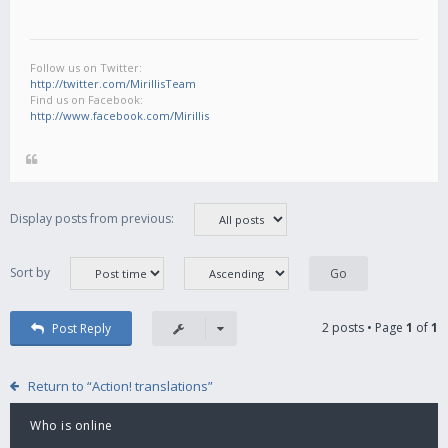
Follow us on Twitter:
http://twitter.com/MirillisTeam
Find us on Facebook:
http://www.facebook.com/Mirillis
Display posts from previous:
Sort by
2 posts • Page
1
of
1
Post Reply
Return to “Action! translations”
Who is online