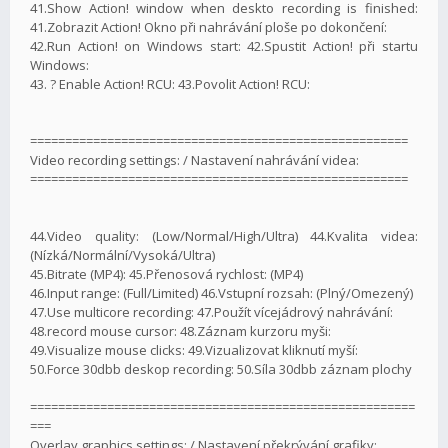
41.Show Action! window when deskto recording is finished:
41.Zobrazit Action! Okno při nahrávání ploše po dokončení:
42.Run Action! on Windows start: 42.Spustit Action! při startu
Windows:
43. ? Enable Action! RCU: 43.Povolit Action! RCU:
======================================================
Video recording settings: / Nastavení nahrávání videa:
======================================================
44.Video quality: (Low/Normal/High/Ultra) 44.Kvalita videa:
(Nízká/Normální/Vysoká/Ultra)
45.Bitrate (MP4): 45.Přenosová rychlost: (MP4)
46.Input range: (Full/Limited) 46.Vstupní rozsah: (Plný/Omezený)
47.Use multicore recording: 47.Použít vícejádrový nahrávání:
48.record mouse cursor: 48.Záznam kurzoru myši:
49.Visualize mouse clicks: 49.Vizualizovat kliknutí myší:
50.Force 30dbb deskop recording: 50.Síla 30dbb záznam plochy
=======================================================
===
Overlay graphics settings: / Nastavení překrývání grafiky: