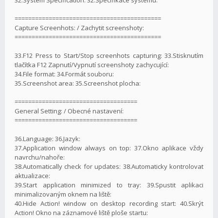
===========================================
Capture Screenhots: / Zachytit screenshoty:
===========================================
33.F12 Press to Start/Stop screenhots capturing: 33.Stisknutím
tlačítka F12 Zapnutí/Vypnutí screenshoty zachycující:
34.File format: 34.Formát souboru:
35.Screenshot area: 35.Screenshot plocha:
====================================
General Setting: / Obecné nastavení:
====================================
36.Language: 36.Jazyk:
37.Application window always on top: 37.Okno aplikace vždy
navrchu/nahoře:
38.Automatically check for updates: 38.Automaticky kontrolovat
aktualizace:
39.Start application minimized to tray: 39.Spustit aplikaci
minimalizovaným oknem na liště:
40.Hide Action! window on desktop recording start: 40.Skrýt
Action! Okno na záznamové liště ploše startu: