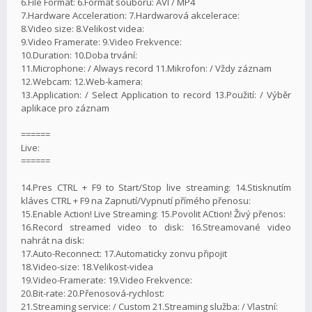
6.File Format: 6.Formát souboru: AVI / MP4
7.Hardware Acceleration: 7.Hardwarová akcelerace:
8.Video size: 8.Velikost videa:
9.Video Framerate: 9.Video Frekvence:
10.Duration: 10.Doba trvání:
11.Microphone: / Always record 11.Mikrofon: / Vždy záznam
12.Webcam: 12.Web-kamera:
13.Application: / Select Application to record 13.Použití: / Výběr
aplikace pro záznam
======
Live:
======
14.Pres CTRL + F9 to Start/Stop live streaming: 14.Stisknutím
kláves CTRL + F9 na Zapnutí/Vypnutí přímého přenosu:
15.Enable Action! Live Streaming: 15.Povolit ACtion! Živý přenos:
16.Record streamed video to disk: 16.Streamované video
nahrát na disk:
17.Auto-Reconnect: 17.Automaticky zonvu připojit
18.Video-size: 18.Velikost-videa
19.Video-Framerate: 19.Video Frekvence:
20.Bit-rate: 20.Přenosová-rychlost:
21.Streaming service: / Custom 21.Streaming služba: / Vlastní: