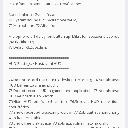
mikrofonu do samostatné zvukové stopy:
Audio balance: Zvuk zůstatek:
71.System sounds: 71.Systémové zvuky:
72.Microphone: 72.Mikrofon:
Microphone off delay (on button up) Mikrofon zpožděné vypnutí
(na tlačítko UP)
73.Delay: 73.Zpoždění:
==============================
HUD Settings: / Nastavení HUD:
==============================
74.Do not record HUD during deskop recording: 74.Nenahrávat
HUD během záznamu plochy:
75.Do not record HUD in games and application: 75.Nenahrávat
HUD ve hrách a aplikacích:
76.Hide HUD on Action! startup: 76.Schovat HUD na Action!
spouštěcích:
77.Show recorded webcam preview: 77.Zobrazit zaznamenaný
web-kameru náhled:
78.Show free disk space: 78.Zobrazit volné místo na disku: