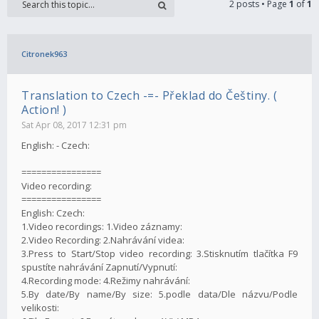
2 posts • Page
1
of
1
Citronek963
Translation to Czech -=- Překlad do Češtiny. (
Action! )
Sat Apr 08, 2017 12:31 pm
English: - Czech:
================
Video recording:
================
English: Czech:
1.Video recordings: 1.Video záznamy:
2.Video Recording: 2.Nahrávání videa:
3.Press to Start/Stop video recording: 3.Stisknutím tlačítka F9
spustíte nahrávání Zapnutí/Vypnutí:
4.Recording mode: 4.Režimy nahrávání:
5.By date/By name/By size: 5.podle data/Dle názvu/Podle
velikosti: