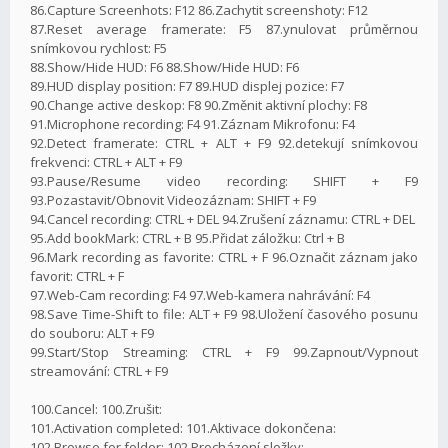
86.Capture Screenhots: F12 86.Zachytit screenshoty: F12
87.Reset average framerate: F5 87.ynulovat průměrnou
snímkovou rychlost: F5
88.Show/Hide HUD: F6 88.Show/Hide HUD: F6
89.HUD display position: F7 89.HUD displej pozice: F7
90.Change active deskop: F8 90.Změnit aktivní plochy: F8
91.Microphone recording: F4 91.Záznam Mikrofonu: F4
92.Detect framerate: CTRL + ALT + F9 92.detekují snímkovou
frekvenci: CTRL + ALT + F9
93.Pause/Resume video recording: SHIFT + F9
93.Pozastavit/Obnovit Videozáznam: SHIFT + F9
94.Cancel recording: CTRL + DEL 94.Zrušení záznamu: CTRL + DEL
95.Add bookMark: CTRL + B 95.Přidat záložku: Ctrl + B
96.Mark recording as favorite: CTRL + F 96.Označit záznam jako
favorit: CTRL + F
97.Web-Cam recording: F4 97.Web-kamera nahrávání: F4
98.Save Time-Shift to file: ALT + F9 98.Uložení časového posunu
do souboru: ALT + F9
99.Start/Stop Streaming: CTRL + F9 99.Zapnout/Vypnout
streamování: CTRL + F9
100.Cancel: 100.Zrušit:
101.Activation completed: 101.Aktivace dokončena:
102.Browse for folder: 102.Procházení složky: