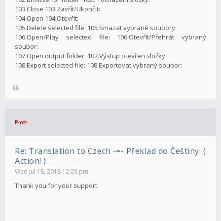
103.Close 103.Zavřít/Ukončit:
104.Open 104.Otevřít:
105.Delete selected file: 105.Smazat vybrané soubory:
106.Open/Play selected file: 106.Otevřít/Přehrát vybraný
soubor:
107.Open output folder: 107.Výstup otevřen složky:
108.Export selected file: 108.Exportovat vybraný soubor:
Piotr
Re: Translation to Czech -=- Překlad do Češtiny. (
Action! )
Wed Jul 18, 2018 12:28 pm
Thank you for your support.