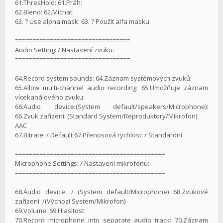
61.ThresHold: 61.Práh:
62.Blend: 62.Míchat:
63. ? Use alpha mask: 63. ? Použít alfa masku:
=================================
Audio Setting: / Nastavení zvuku:
=================================
64.Record system sounds: 64.Záznam systémových zvuků:
65.Allow multi-channel audio recording: 65.Umožňuje záznam
vícekanálového zvuku:
66.Audio device:(System default/speakers/Microphone):
66.Zvuk zařízení: (Standard System/Reproduktory/Mikrofon)
AAC
67.Bitrate: / Default 67.Přenosová rychlost: / Standardní
===========================================
Microphone Settings: / Nastavení mikrofonu:
===========================================
68.Audio device: / (System default/Microphone) 68.Zvukové
zařízení: /(Výchozí System/Mikrofon)
69.Volume: 69.Hlasitost:
70.Record microphone into separate audio track: 70.Záznam