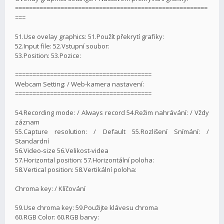
=======================================================
===
51.Use ovelay graphics: 51.Použít překrytí grafiky:
52.Input file: 52.Vstupní soubor:
53.Position: 53.Pozice:
=======================================
Webcam Setting: / Web-kamera nastavení:
=======================================
54.Recording mode: / Always record 54.Režim nahrávání: / Vždy
záznam
55.Capture resolution: / Default 55.Rozlišení Snímání: /
Standardní
56.Video-size 56.Velikost-videa
57.Horizontal position: 57.Horizontální poloha:
58.Vertical position: 58.Vertikální poloha:
Chroma key: / Klíčování
59.Use chroma key: 59.Použijte klávesu chroma
60.RGB Color: 60.RGB barvy: