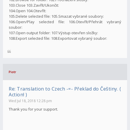
103.Close 103.Zavřít/Ukončit:
104.Open 104.Otevřít:
105.Delete selected file: 105.Smazat vybrané soubory:
106.Open/Play selected file: 106.Otevřít/Přehrát vybraný
soubor:
107.Open output folder: 107.Výstup otevřen složky:
108.Export selected file: 108.Exportovat vybraný soubor:
Piotr
Re: Translation to Czech -=- Překlad do Češtiny. (
Action! )
Wed Jul 18, 2018 12:28 pm
Thank you for your support.