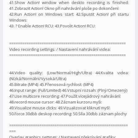
41.Show Action! window when deskto recording is finished:
41.Zobrazit Action! Okno při nahrávání ploše po dokončení:
42.Run Action! on Windows start: 42.Spustit Action! při startu
Windows:
43. ? Enable Action! RCU: 43.Povolit Action! RCU:
======================================================
Video recording settings: / Nastavení nahrávání videa:
======================================================
44.Video quality: (Low/Normal/High/Ultra) 44.Kvalita videa:
(Nízká/Normální/Vysoká/Ultra)
45.Bitrate (MP4): 45.Přenosová rychlost: (MP4)
46.Input range: (Full/Limited) 46.Vstupní rozsah: (Plný/Omezený)
47.Use multicore recording: 47.Použít vícejádrový nahrávání:
48.record mouse cursor: 48.Záznam kurzoru myši:
49.Visualize mouse clicks: 49.Vizualizovat kliknutí myší:
50.Force 30dbb deskop recording: 50.Síla 30dbb záznam plochy
=======================================================
===
Overlay graphics settings: / Nastavení překrývání grafiky: