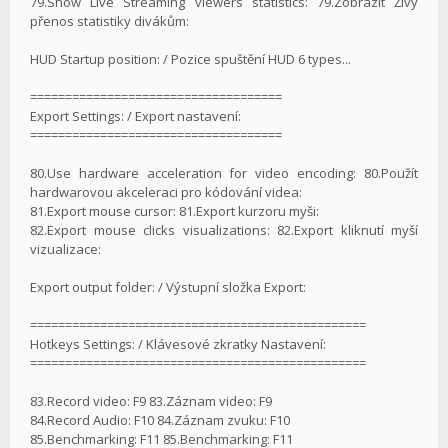
79.Show Live Streaming viewers statistics: 79.Zobrazit Živý
přenos statistiky divákům:
HUD Startup position: / Pozice spuštění HUD 6 types...
====================================
Export Settings: / Export nastavení:
====================================
80.Use hardware acceleration for video encoding: 80.Použít
hardwarovou akceleraci pro kódování videa:
81.Export mouse cursor: 81.Export kurzoru myši:
82.Export mouse clicks visualizations: 82.Export kliknutí myší
vizualizace:
Export output folder: / Výstupní složka Export:
================================================
Hotkeys Settings: / Klávesové zkratky Nastavení:
================================================
83.Record video: F9 83.Záznam video: F9
84.Record Audio: F10 84.Záznam zvuku: F10
85.Benchmarking: F11 85.Benchmarking: F11