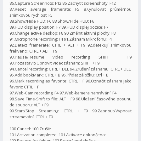
86.Capture Screenhots: F12 86.Zachytit screenshoty: F12
87.Reset average framerate: F5 87.ynulovat průměrnou
snímkovou rychlost: F5
88.Show/Hide HUD: F6 88.Show/Hide HUD: F6
89.HUD display position: F7 89.HUD displej pozice: F7
90.Change active deskop: F8 90.Změnit aktivní plochy: F8
91.Microphone recording: F4 91.Záznam Mikrofonu: F4
92.Detect framerate: CTRL + ALT + F9 92.detekují snímkovou
frekvenci: CTRL + ALT + F9
93.Pause/Resume video recording: SHIFT + F9
93.Pozastavit/Obnovit Videozáznam: SHIFT + F9
94.Cancel recording: CTRL + DEL 94.Zrušení záznamu: CTRL + DEL
95.Add bookMark: CTRL + B 95.Přidat záložku: Ctrl + B
96.Mark recording as favorite: CTRL + F 96.Označit záznam jako
favorit: CTRL + F
97.Web-Cam recording: F4 97.Web-kamera nahrávání: F4
98.Save Time-Shift to file: ALT + F9 98.Uložení časového posunu
do souboru: ALT + F9
99.Start/Stop Streaming: CTRL + F9 99.Zapnout/Vypnout
streamování: CTRL + F9
100.Cancel: 100.Zrušit:
101.Activation completed: 101.Aktivace dokončena:
102.Browse for folder: 102.Procházení složky: