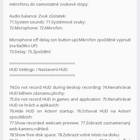
mikrofonu do samostatné zvukové stopy:
Audio balance: Zvuk zůstatek:
71.System sounds: 71.Systémové zvuky:
72.Microphone: 72.Mikrofon:
Microphone off delay (on button up) Mikrofon zpožděné vypnutí
(na tlačítko UP)
73.Delay: 73.Zpoždění:
==============================
HUD Settings: / Nastavení HUD:
==============================
74.Do not record HUD during deskop recording: 74.Nenahrávat
HUD během záznamu plochy:
75.Do not record HUD in games and application: 75.Nenahrávat
HUD ve hrách a aplikacích:
76.Hide HUD on Action! startup: 76.Schovat HUD na Action!
spouštěcích:
77.Show recorded webcam preview: 77.Zobrazit zaznamenaný
web-kameru náhled:
78.Show free disk space: 78.Zobrazit volné místo na disku: