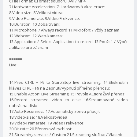
6.File Format: 6.Formát souboru: AVI / MP4
7.Hardware Acceleration: 7.Hardwarová akcelerace:
8.Video size: 8.Velikost videa:
9.Video Framerate: 9.Video Frekvence:
10.Duration: 10.Doba trvání:
11.Microphone: / Always record 11.Mikrofon: / Vždy záznam
12.Webcam: 12.Web-kamera:
13.Application: / Select Application to record 13.Použití: / Výběr
aplikace pro záznam
======
Live:
======
14.Pres CTRL + F9 to Start/Stop live streaming: 14.Stisknutím
kláves CTRL + F9 na Zapnutí/Vypnutí přímého přenosu:
15.Enable Action! Live Streaming: 15.Povolit ACtion! Živý přenos:
16.Record streamed video to disk: 16.Streamované video
nahrát na disk:
17.Auto-Reconnect: 17.Automaticky zonvu připojit
18.Video-size: 18.Velikost-videa
19.Video-Framerate: 19.Video Frekvence:
20.Bit-rate: 20.Přenosová-rychlost:
21.Streaming service: / Custom 21.Streaming služba: / Vlastní: