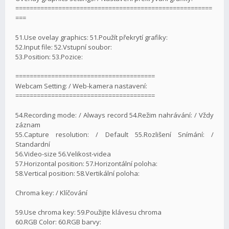
=======================================================
===
51.Use ovelay graphics: 51.Použít překrytí grafiky:
52.Input file: 52.Vstupní soubor:
53.Position: 53.Pozice:
=======================================
Webcam Setting: / Web-kamera nastavení:
=======================================
54.Recording mode: / Always record 54.Režim nahrávání: / Vždy
záznam
55.Capture resolution: / Default 55.Rozlišení Snímání: /
Standardní
56.Video-size 56.Velikost-videa
57.Horizontal position: 57.Horizontální poloha:
58.Vertical position: 58.Vertikální poloha:
Chroma key: / Klíčování
59.Use chroma key: 59.Použijte klávesu chroma
60.RGB Color: 60.RGB barvy: