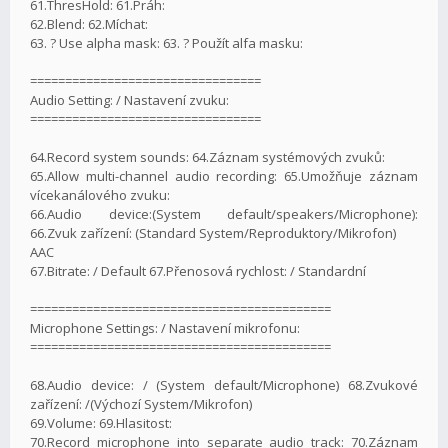
61.ThresHold: 61.Práh:
62.Blend: 62.Míchat:
63. ? Use alpha mask: 63. ? Použít alfa masku:
=================================
Audio Setting: / Nastavení zvuku:
=================================
64.Record system sounds: 64.Záznam systémových zvuků:
65.Allow multi-channel audio recording: 65.Umožňuje záznam
vícekanálového zvuku:
66.Audio device:(System default/speakers/Microphone):
66.Zvuk zařízení: (Standard System/Reproduktory/Mikrofon)
AAC
67.Bitrate: / Default 67.Přenosová rychlost: / Standardní
===========================================
Microphone Settings: / Nastavení mikrofonu:
===========================================
68.Audio device: / (System default/Microphone) 68.Zvukové
zařízení: /(Výchozí System/Mikrofon)
69.Volume: 69.Hlasitost:
70.Record microphone into separate audio track: 70.Záznam