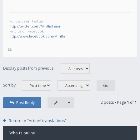
Follow us on Twitter:
http://twitter.com/MirillisTeam
Find us on Facebook:
http://www.facebook.com/Mirillis
Display posts from previous:
Sort by
2 posts • Page
1
of
1
Post Reply
Return to “Action! translations”
Who is online