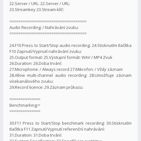
22.Server / URL: 22.Server / URL:
23.Streamkey 23.Stream-klíč:
===================================
Audio Recording: / Nahrávání zvuku:
===================================
24.F10 Press to Start/Stop audio recording: 24.Stisknutím tlačítka
F10 Zapnutí/Vypnutí nahrávání zvuku:
25.Output format: 25.Výstupní formát: WAV / MP4 Zvuk
26.Duration: 26.Doba trvání:
27.Microphone: / Always record 27.Mikrofon: / Vždy záznam
28.Allow multi-channel audio recording: 28.Umožňuje záznam
vícekanálového zvuku:
29.Record licence: 29.Záznam průkazu:
==============
Benchmarking:=
==============
30.F11 Press to Start/Stop benchmark recording: 30.Stisknutím
tlačítka F11 Zapnutí/Vypnutí referenční nahrávání:
31.Duration: 31.Doba trvání:
32.System Specification: 32.Specifikace systému: