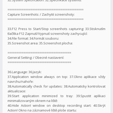
===========================================
Capture Screenhots: / Zachytit screenshoty:
===========================================
33.F12 Press to Start/Stop screenhots capturing: 33.Stisknutím
tlačítka F12 Zapnutí/Vypnutí screenshoty zachycující:
34.File format: 34.Formát souboru:
35.Screenshot area: 35.Screenshot plocha:
====================================
General Setting: / Obecné nastavení:
====================================
36.Language: 36.Jazyk:
37.Application window always on top: 37.Okno aplikace vždy
navrchu/nahoře:
38.Automatically check for updates: 38.Automaticky kontrolovat
aktualizace:
39.Start application minimized to tray: 39.Spustit aplikaci
minimalizovaným oknem na liště:
40.Hide Action! window on desktop recording start: 40.Skrýt
Action! Okno na záznamové liště ploše startu: