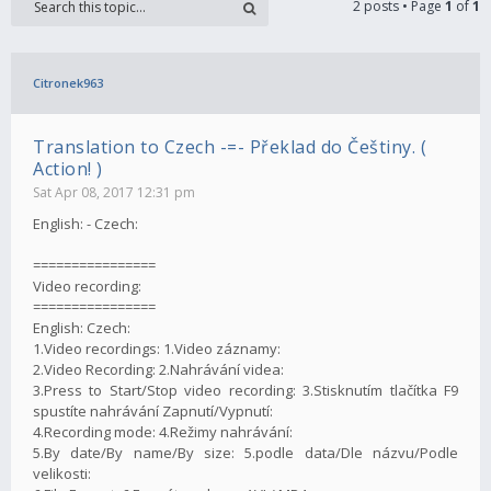
2 posts • Page
1
of
1
Citronek963
Translation to Czech -=- Překlad do Češtiny. (
Action! )
Sat Apr 08, 2017 12:31 pm
English: - Czech:
================
Video recording:
================
English: Czech:
1.Video recordings: 1.Video záznamy:
2.Video Recording: 2.Nahrávání videa:
3.Press to Start/Stop video recording: 3.Stisknutím tlačítka F9
spustíte nahrávání Zapnutí/Vypnutí:
4.Recording mode: 4.Režimy nahrávání:
5.By date/By name/By size: 5.podle data/Dle názvu/Podle
velikosti: