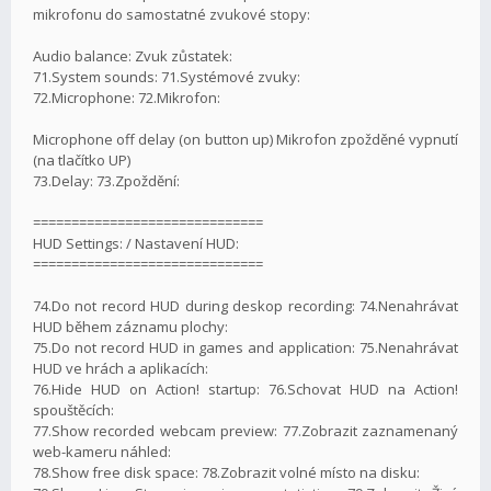
mikrofonu do samostatné zvukové stopy:
Audio balance: Zvuk zůstatek:
71.System sounds: 71.Systémové zvuky:
72.Microphone: 72.Mikrofon:
Microphone off delay (on button up) Mikrofon zpožděné vypnutí
(na tlačítko UP)
73.Delay: 73.Zpoždění:
==============================
HUD Settings: / Nastavení HUD:
==============================
74.Do not record HUD during deskop recording: 74.Nenahrávat
HUD během záznamu plochy:
75.Do not record HUD in games and application: 75.Nenahrávat
HUD ve hrách a aplikacích:
76.Hide HUD on Action! startup: 76.Schovat HUD na Action!
spouštěcích:
77.Show recorded webcam preview: 77.Zobrazit zaznamenaný
web-kameru náhled:
78.Show free disk space: 78.Zobrazit volné místo na disku: