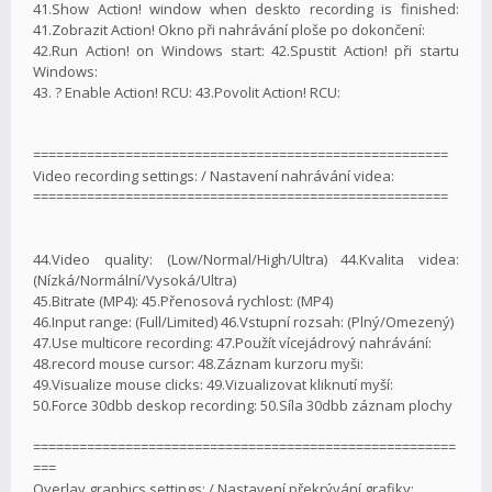
41.Show Action! window when deskto recording is finished:
41.Zobrazit Action! Okno při nahrávání ploše po dokončení:
42.Run Action! on Windows start: 42.Spustit Action! při startu
Windows:
43. ? Enable Action! RCU: 43.Povolit Action! RCU:
======================================================
Video recording settings: / Nastavení nahrávání videa:
======================================================
44.Video quality: (Low/Normal/High/Ultra) 44.Kvalita videa:
(Nízká/Normální/Vysoká/Ultra)
45.Bitrate (MP4): 45.Přenosová rychlost: (MP4)
46.Input range: (Full/Limited) 46.Vstupní rozsah: (Plný/Omezený)
47.Use multicore recording: 47.Použít vícejádrový nahrávání:
48.record mouse cursor: 48.Záznam kurzoru myši:
49.Visualize mouse clicks: 49.Vizualizovat kliknutí myší:
50.Force 30dbb deskop recording: 50.Síla 30dbb záznam plochy
=======================================================
===
Overlay graphics settings: / Nastavení překrývání grafiky: