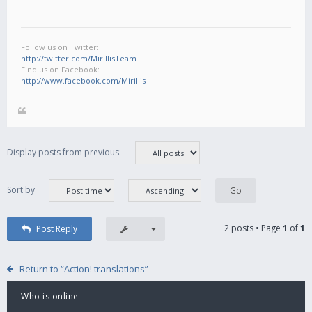
Follow us on Twitter:
http://twitter.com/MirillisTeam
Find us on Facebook:
http://www.facebook.com/Mirillis
Display posts from previous:
Sort by
2 posts • Page
1
of
1
Post Reply
Return to “Action! translations”
Who is online