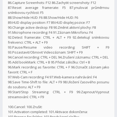
86.Capture Screenhots: F12 86.Zachytit screenshoty: F12
87.Reset average framerate: F5 87.ynulovat průměrnou
snímkovou rychlost: F5
88.Show/Hide HUD: F6 88.Show/Hide HUD: F6
89.HUD display position: F7 89.HUD displej pozice: F7
90.Change active deskop: F8 90.Změnit aktivní plochy: F8
91.Microphone recording: F4 91.Záznam Mikrofonu: F4
92.Detect framerate: CTRL + ALT + F9 92.detekují snímkovou
frekvenci: CTRL + ALT + F9
93.Pause/Resume video recording: SHIFT + F9
93.Pozastavit/Obnovit Videozáznam: SHIFT + F9
94.Cancel recording: CTRL + DEL 94.Zrušení záznamu: CTRL + DEL
95.Add bookMark: CTRL + B 95.Přidat záložku: Ctrl + B
96.Mark recording as favorite: CTRL + F 96.Označit záznam jako
favorit: CTRL + F
97.Web-Cam recording: F4 97.Web-kamera nahrávání: F4
98.Save Time-Shift to file: ALT + F9 98.Uložení časového posunu
do souboru: ALT + F9
99.Start/Stop Streaming: CTRL + F9 99.Zapnout/Vypnout
streamování: CTRL + F9
100.Cancel: 100.Zrušit:
101.Activation completed: 101.Aktivace dokončena:
102.Browse for folder: 102.Procházení složky: