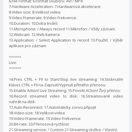
6.File Format: 6.Formát souboru: AVI / MP4
7.Hardware Acceleration: 7.Hardwarová akcelerace:
8.Video size: 8.Velikost videa:
9.Video Framerate: 9.Video Frekvence:
10.Duration: 10.Doba trvání:
11.Microphone: / Always record 11.Mikrofon: / Vždy záznam
12.Webcam: 12.Web-kamera:
13.Application: / Select Application to record 13.Použití: / Výběr
aplikace pro záznam
======
Live:
======
14.Pres CTRL + F9 to Start/Stop live streaming: 14.Stisknutím
kláves CTRL + F9 na Zapnutí/Vypnutí přímého přenosu:
15.Enable Action! Live Streaming: 15.Povolit ACtion! Živý přenos:
16.Record streamed video to disk: 16.Streamované video
nahrát na disk:
17.Auto-Reconnect: 17.Automaticky zonvu připojit
18.Video-size: 18.Velikost-videa
19.Video-Framerate: 19.Video Frekvence:
20.Bit-rate: 20.Přenosová-rychlost:
21.Streaming service: / Custom 21.Streaming služba: / Vlastní: