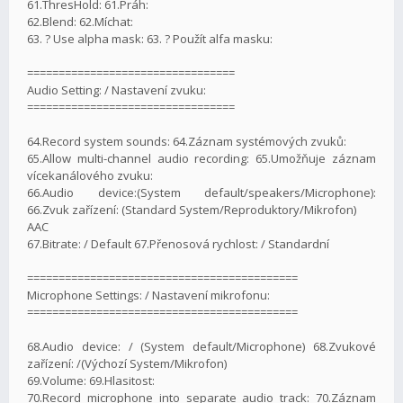
61.ThresHold: 61.Práh:
62.Blend: 62.Míchat:
63. ? Use alpha mask: 63. ? Použít alfa masku:
=================================
Audio Setting: / Nastavení zvuku:
=================================
64.Record system sounds: 64.Záznam systémových zvuků:
65.Allow multi-channel audio recording: 65.Umožňuje záznam
vícekanálového zvuku:
66.Audio device:(System default/speakers/Microphone):
66.Zvuk zařízení: (Standard System/Reproduktory/Mikrofon)
AAC
67.Bitrate: / Default 67.Přenosová rychlost: / Standardní
===========================================
Microphone Settings: / Nastavení mikrofonu:
===========================================
68.Audio device: / (System default/Microphone) 68.Zvukové
zařízení: /(Výchozí System/Mikrofon)
69.Volume: 69.Hlasitost:
70.Record microphone into separate audio track: 70.Záznam