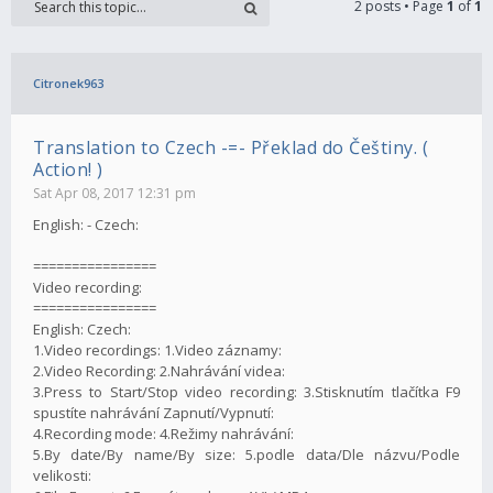
2 posts • Page
1
of
1
Citronek963
Translation to Czech -=- Překlad do Češtiny. (
Action! )
Sat Apr 08, 2017 12:31 pm
English: - Czech:
================
Video recording:
================
English: Czech:
1.Video recordings: 1.Video záznamy:
2.Video Recording: 2.Nahrávání videa:
3.Press to Start/Stop video recording: 3.Stisknutím tlačítka F9
spustíte nahrávání Zapnutí/Vypnutí:
4.Recording mode: 4.Režimy nahrávání:
5.By date/By name/By size: 5.podle data/Dle názvu/Podle
velikosti: