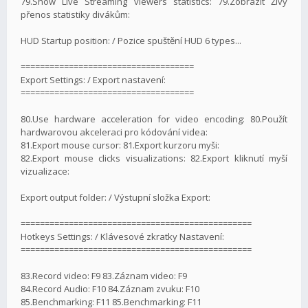
79.Show Live Streaming viewers statistics: 79.Zobrazit Živý
přenos statistiky divákům:
HUD Startup position: / Pozice spuštění HUD 6 types...
====================================
Export Settings: / Export nastavení:
====================================
80.Use hardware acceleration for video encoding: 80.Použít
hardwarovou akceleraci pro kódování videa:
81.Export mouse cursor: 81.Export kurzoru myši:
82.Export mouse clicks visualizations: 82.Export kliknutí myší
vizualizace:
Export output folder: / Výstupní složka Export:
================================================
Hotkeys Settings: / Klávesové zkratky Nastavení:
================================================
83.Record video: F9 83.Záznam video: F9
84.Record Audio: F10 84.Záznam zvuku: F10
85.Benchmarking: F11 85.Benchmarking: F11