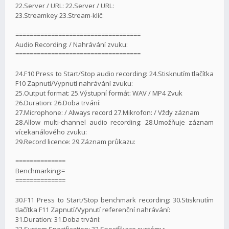
22.Server / URL: 22.Server / URL:
23.Streamkey 23.Stream-klíč:
===================================
Audio Recording: / Nahrávání zvuku:
===================================
24.F10 Press to Start/Stop audio recording: 24.Stisknutím tlačítka
F10 Zapnutí/Vypnutí nahrávání zvuku:
25.Output format: 25.Výstupní formát: WAV / MP4 Zvuk
26.Duration: 26.Doba trvání:
27.Microphone: / Always record 27.Mikrofon: / Vždy záznam
28.Allow multi-channel audio recording: 28.Umožňuje záznam
vícekanálového zvuku:
29.Record licence: 29.Záznam průkazu:
==============
Benchmarking:=
==============
30.F11 Press to Start/Stop benchmark recording: 30.Stisknutím
tlačítka F11 Zapnutí/Vypnutí referenční nahrávání:
31.Duration: 31.Doba trvání:
32.System Specification: 32.Specifikace systému: