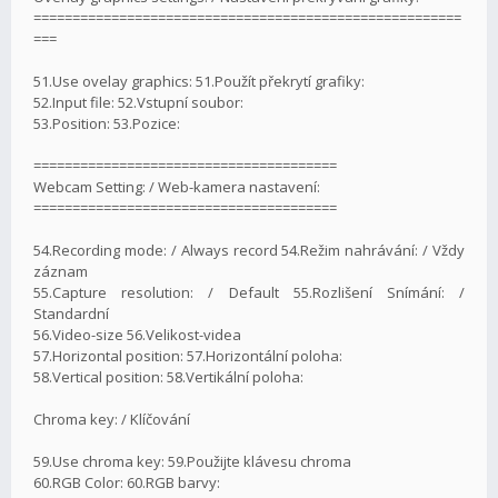
=======================================================
===
51.Use ovelay graphics: 51.Použít překrytí grafiky:
52.Input file: 52.Vstupní soubor:
53.Position: 53.Pozice:
=======================================
Webcam Setting: / Web-kamera nastavení:
=======================================
54.Recording mode: / Always record 54.Režim nahrávání: / Vždy
záznam
55.Capture resolution: / Default 55.Rozlišení Snímání: /
Standardní
56.Video-size 56.Velikost-videa
57.Horizontal position: 57.Horizontální poloha:
58.Vertical position: 58.Vertikální poloha:
Chroma key: / Klíčování
59.Use chroma key: 59.Použijte klávesu chroma
60.RGB Color: 60.RGB barvy: