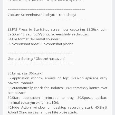
===========================================
Capture Screenhots: / Zachytit screenshoty:
===========================================
33.F12 Press to Start/Stop screenhots capturing: 33.Stisknutím
tlačítka F12 Zapnutí/Vypnutí screenshoty zachycující:
34.File format: 34.Formát souboru:
35.Screenshot area: 35.Screenshot plocha:
====================================
General Setting: / Obecné nastavení:
====================================
36.Language: 36.Jazyk:
37.Application window always on top: 37.Okno aplikace vždy
navrchu/nahoře:
38.Automatically check for updates: 38.Automaticky kontrolovat
aktualizace:
39.Start application minimized to tray: 39.Spustit aplikaci
minimalizovaným oknem na liště:
40.Hide Action! window on desktop recording start: 40.Skrýt
Action! Okno na záznamové liště ploše startu: