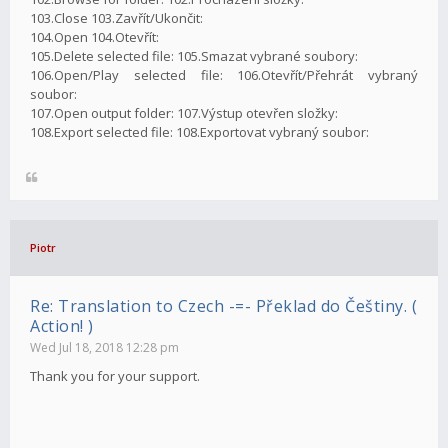
103.Close 103.Zavřít/Ukončit:
104.Open 104.Otevřít:
105.Delete selected file: 105.Smazat vybrané soubory:
106.Open/Play selected file: 106.Otevřít/Přehrát vybraný
soubor:
107.Open output folder: 107.Výstup otevřen složky:
108.Export selected file: 108.Exportovat vybraný soubor:
Piotr
Re: Translation to Czech -=- Překlad do Češtiny. (
Action! )
Wed Jul 18, 2018 12:28 pm
Thank you for your support.