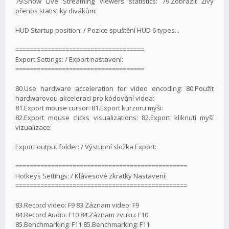
79.Show Live Streaming viewers statistics: 79.Zobrazit Živý
přenos statistiky divákům:
HUD Startup position: / Pozice spuštění HUD 6 types...
====================================
Export Settings: / Export nastavení:
====================================
80.Use hardware acceleration for video encoding: 80.Použít
hardwarovou akceleraci pro kódování videa:
81.Export mouse cursor: 81.Export kurzoru myši:
82.Export mouse clicks visualizations: 82.Export kliknutí myší
vizualizace:
Export output folder: / Výstupní složka Export:
================================================
Hotkeys Settings: / Klávesové zkratky Nastavení:
================================================
83.Record video: F9 83.Záznam video: F9
84.Record Audio: F10 84.Záznam zvuku: F10
85.Benchmarking: F11 85.Benchmarking: F11