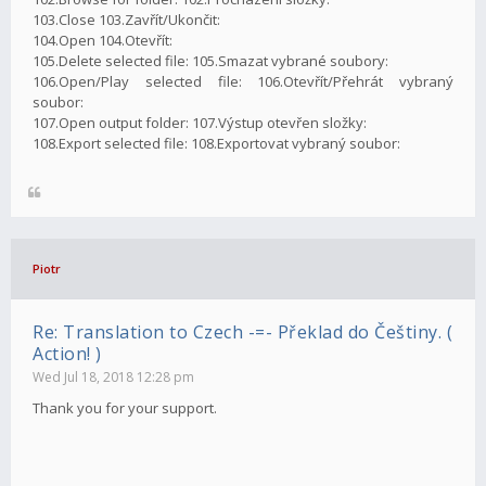
103.Close 103.Zavřít/Ukončit:
104.Open 104.Otevřít:
105.Delete selected file: 105.Smazat vybrané soubory:
106.Open/Play selected file: 106.Otevřít/Přehrát vybraný
soubor:
107.Open output folder: 107.Výstup otevřen složky:
108.Export selected file: 108.Exportovat vybraný soubor:
Piotr
Re: Translation to Czech -=- Překlad do Češtiny. (
Action! )
Wed Jul 18, 2018 12:28 pm
Thank you for your support.