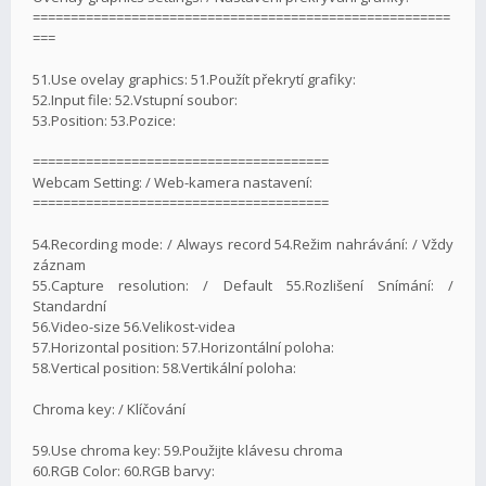
=======================================================
===
51.Use ovelay graphics: 51.Použít překrytí grafiky:
52.Input file: 52.Vstupní soubor:
53.Position: 53.Pozice:
=======================================
Webcam Setting: / Web-kamera nastavení:
=======================================
54.Recording mode: / Always record 54.Režim nahrávání: / Vždy
záznam
55.Capture resolution: / Default 55.Rozlišení Snímání: /
Standardní
56.Video-size 56.Velikost-videa
57.Horizontal position: 57.Horizontální poloha:
58.Vertical position: 58.Vertikální poloha:
Chroma key: / Klíčování
59.Use chroma key: 59.Použijte klávesu chroma
60.RGB Color: 60.RGB barvy: