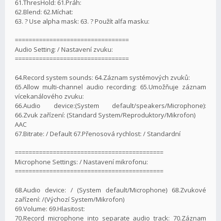
61.ThresHold: 61.Práh:
62.Blend: 62.Míchat:
63. ? Use alpha mask: 63. ? Použít alfa masku:
=================================
Audio Setting: / Nastavení zvuku:
=================================
64.Record system sounds: 64.Záznam systémových zvuků:
65.Allow multi-channel audio recording: 65.Umožňuje záznam
vícekanálového zvuku:
66.Audio device:(System default/speakers/Microphone):
66.Zvuk zařízení: (Standard System/Reproduktory/Mikrofon)
AAC
67.Bitrate: / Default 67.Přenosová rychlost: / Standardní
===========================================
Microphone Settings: / Nastavení mikrofonu:
===========================================
68.Audio device: / (System default/Microphone) 68.Zvukové
zařízení: /(Výchozí System/Mikrofon)
69.Volume: 69.Hlasitost:
70.Record microphone into separate audio track: 70.Záznam