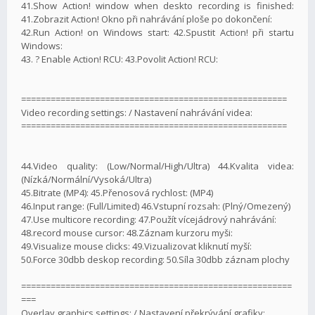
41.Show Action! window when deskto recording is finished:
41.Zobrazit Action! Okno při nahrávání ploše po dokončení:
42.Run Action! on Windows start: 42.Spustit Action! při startu
Windows:
43. ? Enable Action! RCU: 43.Povolit Action! RCU:
======================================================
Video recording settings: / Nastavení nahrávání videa:
======================================================
44.Video quality: (Low/Normal/High/Ultra) 44.Kvalita videa:
(Nízká/Normální/Vysoká/Ultra)
45.Bitrate (MP4): 45.Přenosová rychlost: (MP4)
46.Input range: (Full/Limited) 46.Vstupní rozsah: (Plný/Omezený)
47.Use multicore recording: 47.Použít vícejádrový nahrávání:
48.record mouse cursor: 48.Záznam kurzoru myši:
49.Visualize mouse clicks: 49.Vizualizovat kliknutí myší:
50.Force 30dbb deskop recording: 50.Síla 30dbb záznam plochy
=======================================================
===
Overlay graphics settings: / Nastavení překrývání grafiky: