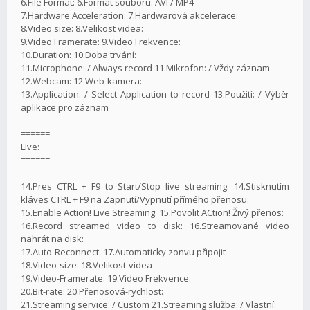
6.File Format: 6.Formát souboru: AVI / MP4
7.Hardware Acceleration: 7.Hardwarová akcelerace:
8.Video size: 8.Velikost videa:
9.Video Framerate: 9.Video Frekvence:
10.Duration: 10.Doba trvání:
11.Microphone: / Always record 11.Mikrofon: / Vždy záznam
12.Webcam: 12.Web-kamera:
13.Application: / Select Application to record 13.Použití: / Výběr
aplikace pro záznam
======
Live:
======
14.Pres CTRL + F9 to Start/Stop live streaming: 14.Stisknutím
kláves CTRL + F9 na Zapnutí/Vypnutí přímého přenosu:
15.Enable Action! Live Streaming: 15.Povolit ACtion! Živý přenos:
16.Record streamed video to disk: 16.Streamované video
nahrát na disk:
17.Auto-Reconnect: 17.Automaticky zonvu připojit
18.Video-size: 18.Velikost-videa
19.Video-Framerate: 19.Video Frekvence:
20.Bit-rate: 20.Přenosová-rychlost:
21.Streaming service: / Custom 21.Streaming služba: / Vlastní: