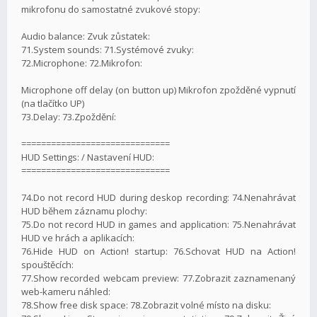
mikrofonu do samostatné zvukové stopy:
Audio balance: Zvuk zůstatek:
71.System sounds: 71.Systémové zvuky:
72.Microphone: 72.Mikrofon:
Microphone off delay (on button up) Mikrofon zpožděné vypnutí
(na tlačítko UP)
73.Delay: 73.Zpoždění:
==============================
HUD Settings: / Nastavení HUD:
==============================
74.Do not record HUD during deskop recording: 74.Nenahrávat
HUD během záznamu plochy:
75.Do not record HUD in games and application: 75.Nenahrávat
HUD ve hrách a aplikacích:
76.Hide HUD on Action! startup: 76.Schovat HUD na Action!
spouštěcích:
77.Show recorded webcam preview: 77.Zobrazit zaznamenaný
web-kameru náhled:
78.Show free disk space: 78.Zobrazit volné místo na disku: