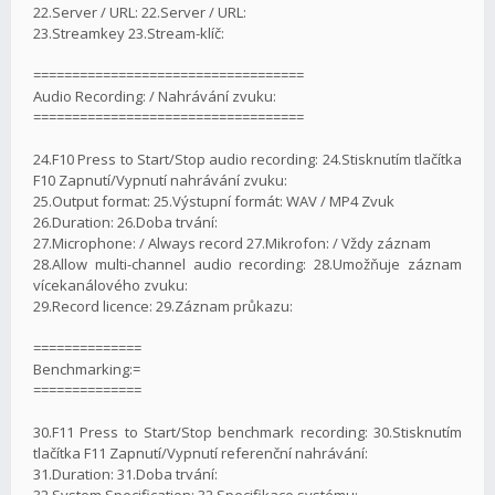
22.Server / URL: 22.Server / URL:
23.Streamkey 23.Stream-klíč:
===================================
Audio Recording: / Nahrávání zvuku:
===================================
24.F10 Press to Start/Stop audio recording: 24.Stisknutím tlačítka
F10 Zapnutí/Vypnutí nahrávání zvuku:
25.Output format: 25.Výstupní formát: WAV / MP4 Zvuk
26.Duration: 26.Doba trvání:
27.Microphone: / Always record 27.Mikrofon: / Vždy záznam
28.Allow multi-channel audio recording: 28.Umožňuje záznam
vícekanálového zvuku:
29.Record licence: 29.Záznam průkazu:
==============
Benchmarking:=
==============
30.F11 Press to Start/Stop benchmark recording: 30.Stisknutím
tlačítka F11 Zapnutí/Vypnutí referenční nahrávání:
31.Duration: 31.Doba trvání:
32.System Specification: 32.Specifikace systému: