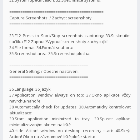
===========================================
Capture Screenhots: / Zachytit screenshoty:
===========================================
33.F12 Press to Start/Stop screenhots capturing: 33.Stisknutím
tlačítka F12 Zapnutí/Vypnutí screenshoty zachycující:
34.File format: 34.Formát souboru:
35.Screenshot area: 35.Screenshot plocha:
====================================
General Setting: / Obecné nastavení:
====================================
36.Language: 36.Jazyk:
37.Application window always on top: 37.Okno aplikace vždy
navrchu/nahoře:
38.Automatically check for updates: 38.Automaticky kontrolovat
aktualizace:
39.Start application minimized to tray: 39.Spustit aplikaci
minimalizovaným oknem na liště:
40.Hide Action! window on desktop recording start: 40.Skrýt
Action! Okno na záznamové liště ploše startu: