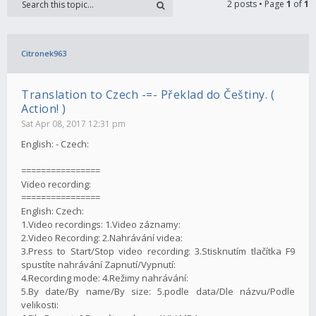
2 posts • Page
1
of
1
Citronek963
Translation to Czech -=- Překlad do Češtiny. (
Action! )
Sat Apr 08, 2017 12:31 pm
English: - Czech:
================
Video recording:
================
English: Czech:
1.Video recordings: 1.Video záznamy:
2.Video Recording: 2.Nahrávání videa:
3.Press to Start/Stop video recording: 3.Stisknutím tlačítka F9
spustíte nahrávání Zapnutí/Vypnutí:
4.Recording mode: 4.Režimy nahrávání:
5.By date/By name/By size: 5.podle data/Dle názvu/Podle
velikosti: