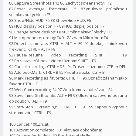
86.Capture Screenhots: F12 86.Zachytit screenshoty: F12
87.Reset average framerate: F5 87.ynulovat průměrnou
snímkovou rychlost: F5
88.Show/Hide HUD: F6 88.Show/Hide HUD: F6
89.HUD display position: F7 89.HUD displej pozice: F7
90.Change active deskop: F8 90.Změnit aktivní plochy: F8
91.Microphone recording: F4 91.Záznam Mikrofonu: F4
92.Detect framerate: CTRL + ALT + F9 92.detekují snímkovou
frekvenci: CTRL + ALT + F9
93.Pause/Resume video recording: SHIFT + F9
93.Pozastavit/Obnovit Videozáznam: SHIFT + F9
94.Cancel recording: CTRL + DEL 94.Zrušení záznamu: CTRL + DEL
95.Add bookMark: CTRL + B 95.Přidat záložku: Ctrl + B
96.Mark recording as favorite: CTRL + F 96.Označit záznam jako
favorit: CTRL + F
97.Web-Cam recording: F4 97.Web-kamera nahrávání: F4
98.Save Time-Shift to file: ALT + F9 98.Uložení časového posunu
do souboru: ALT + F9
99.Start/Stop Streaming: CTRL + F9 99.Zapnout/Vypnout
streamování: CTRL + F9
100.Cancel: 100.Zrušit:
101.Activation completed: 101.Aktivace dokončena:
102.Browse for folder: 102.Procházení složky: