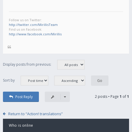
Follow us on Twitter:
http://twitter.com/MirillisTeam
Find us on Facebook:
http://www.facebook.com/Mirillis
Display posts from previous:
Sort by
2 posts • Page
1
of
1
Post Reply
Return to “Action! translations”
Who is online