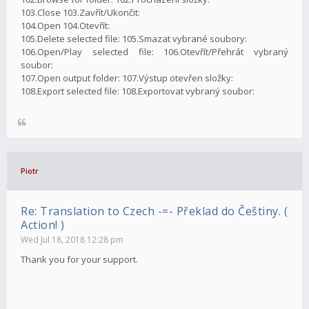
103.Close 103.Zavřít/Ukončit:
104.Open 104.Otevřít:
105.Delete selected file: 105.Smazat vybrané soubory:
106.Open/Play selected file: 106.Otevřít/Přehrát vybraný
soubor:
107.Open output folder: 107.Výstup otevřen složky:
108.Export selected file: 108.Exportovat vybraný soubor:
Piotr
Re: Translation to Czech -=- Překlad do Češtiny. (
Action! )
Wed Jul 18, 2018 12:28 pm
Thank you for your support.