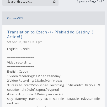
2 posts • Page
1
of
1
Citronek963
Translation to Czech -=- Překlad do Češtiny. (
Action! )
Sat Apr 08, 2017 12:31 pm
English: - Czech:
================
Video recording:
================
English: Czech:
1.Video recordings: 1.Video záznamy:
2.Video Recording: 2.Nahrávání videa:
3.Press to Start/Stop video recording: 3.Stisknutím tlačítka F9
spustíte nahrávání Zapnutí/Vypnutí:
4.Recording mode: 4.Režimy nahrávání:
5.By date/By name/By size: 5.podle data/Dle názvu/Podle
velikosti: