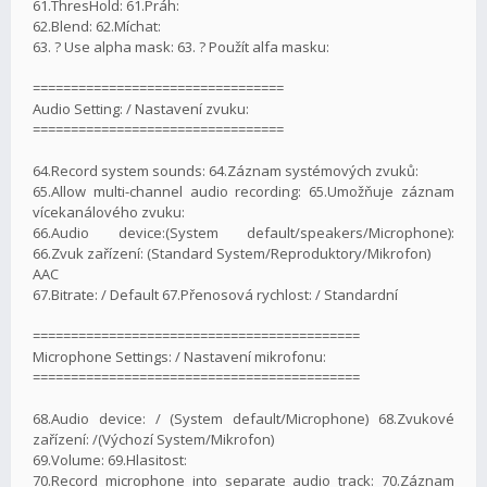
61.ThresHold: 61.Práh:
62.Blend: 62.Míchat:
63. ? Use alpha mask: 63. ? Použít alfa masku:
=================================
Audio Setting: / Nastavení zvuku:
=================================
64.Record system sounds: 64.Záznam systémových zvuků:
65.Allow multi-channel audio recording: 65.Umožňuje záznam
vícekanálového zvuku:
66.Audio device:(System default/speakers/Microphone):
66.Zvuk zařízení: (Standard System/Reproduktory/Mikrofon)
AAC
67.Bitrate: / Default 67.Přenosová rychlost: / Standardní
===========================================
Microphone Settings: / Nastavení mikrofonu:
===========================================
68.Audio device: / (System default/Microphone) 68.Zvukové
zařízení: /(Výchozí System/Mikrofon)
69.Volume: 69.Hlasitost:
70.Record microphone into separate audio track: 70.Záznam