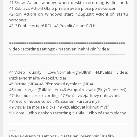
41.Show Action! window when deskto recording is finished:
41.Zobrazit Action! Okno při nahrávání ploše po dokončení:
42.Run Action! on Windows start: 42.Spustit Action! při startu
Windows:
43. ? Enable Action! RCU: 43.Povolit Action! RCU:
======================================================
Video recording settings: / Nastavení nahrávání videa:
======================================================
44.Video quality: (Low/Normal/High/Ultra) 44.Kvalita videa:
(Nízká/Normální/Vysoká/Ultra)
45.Bitrate (MP4): 45.Přenosová rychlost: (MP4)
46.Input range: (Full/Limited) 46.Vstupní rozsah: (Plný/Omezený)
47.Use multicore recording: 47.Použít vícejádrový nahrávání:
48.record mouse cursor: 48.Záznam kurzoru myši:
49.Visualize mouse clicks: 49.Vizualizovat kliknutí myší:
50.Force 30dbb deskop recording: 50.Síla 30dbb záznam plochy
=======================================================
===
Overlay graphics settings: / Nastavení překrývání grafiky: