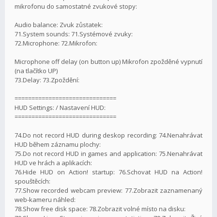
mikrofonu do samostatné zvukové stopy:
Audio balance: Zvuk zůstatek:
71.System sounds: 71.Systémové zvuky:
72.Microphone: 72.Mikrofon:
Microphone off delay (on button up) Mikrofon zpožděné vypnutí
(na tlačítko UP)
73.Delay: 73.Zpoždění:
==============================
HUD Settings: / Nastavení HUD:
==============================
74.Do not record HUD during deskop recording: 74.Nenahrávat
HUD během záznamu plochy:
75.Do not record HUD in games and application: 75.Nenahrávat
HUD ve hrách a aplikacích:
76.Hide HUD on Action! startup: 76.Schovat HUD na Action!
spouštěcích:
77.Show recorded webcam preview: 77.Zobrazit zaznamenaný
web-kameru náhled:
78.Show free disk space: 78.Zobrazit volné místo na disku: