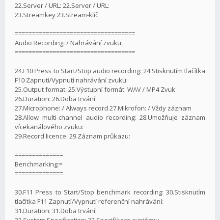
22.Server / URL: 22.Server / URL:
23.Streamkey 23.Stream-klíč:
===================================
Audio Recording: / Nahrávání zvuku:
===================================
24.F10 Press to Start/Stop audio recording: 24.Stisknutím tlačítka
F10 Zapnutí/Vypnutí nahrávání zvuku:
25.Output format: 25.Výstupní formát: WAV / MP4 Zvuk
26.Duration: 26.Doba trvání:
27.Microphone: / Always record 27.Mikrofon: / Vždy záznam
28.Allow multi-channel audio recording: 28.Umožňuje záznam
vícekanálového zvuku:
29.Record licence: 29.Záznam průkazu:
==============
Benchmarking:=
==============
30.F11 Press to Start/Stop benchmark recording: 30.Stisknutím
tlačítka F11 Zapnutí/Vypnutí referenční nahrávání:
31.Duration: 31.Doba trvání:
32.System Specification: 32.Specifikace systému: