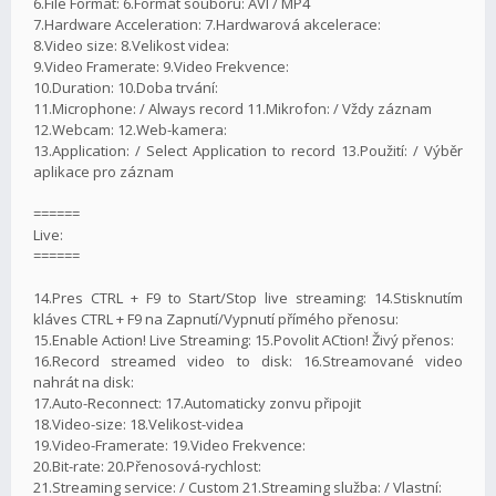
6.File Format: 6.Formát souboru: AVI / MP4
7.Hardware Acceleration: 7.Hardwarová akcelerace:
8.Video size: 8.Velikost videa:
9.Video Framerate: 9.Video Frekvence:
10.Duration: 10.Doba trvání:
11.Microphone: / Always record 11.Mikrofon: / Vždy záznam
12.Webcam: 12.Web-kamera:
13.Application: / Select Application to record 13.Použití: / Výběr
aplikace pro záznam
======
Live:
======
14.Pres CTRL + F9 to Start/Stop live streaming: 14.Stisknutím
kláves CTRL + F9 na Zapnutí/Vypnutí přímého přenosu:
15.Enable Action! Live Streaming: 15.Povolit ACtion! Živý přenos:
16.Record streamed video to disk: 16.Streamované video
nahrát na disk:
17.Auto-Reconnect: 17.Automaticky zonvu připojit
18.Video-size: 18.Velikost-videa
19.Video-Framerate: 19.Video Frekvence:
20.Bit-rate: 20.Přenosová-rychlost:
21.Streaming service: / Custom 21.Streaming služba: / Vlastní: