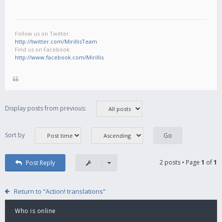
Follow us on Twitter:
http://twitter.com/MirillisTeam
Find us on Facebook:
http://www.facebook.com/Mirillis
Display posts from previous:
Sort by
2 posts • Page
1
of
1
Post Reply
Return to “Action! translations”
Who is online