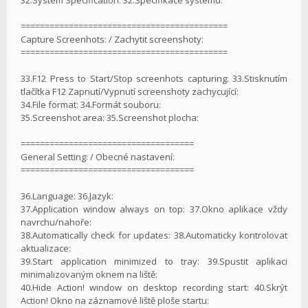
===========================================
Capture Screenhots: / Zachytit screenshoty:
===========================================
33.F12 Press to Start/Stop screenhots capturing: 33.Stisknutím
tlačítka F12 Zapnutí/Vypnutí screenshoty zachycující:
34.File format: 34.Formát souboru:
35.Screenshot area: 35.Screenshot plocha:
====================================
General Setting: / Obecné nastavení:
====================================
36.Language: 36.Jazyk:
37.Application window always on top: 37.Okno aplikace vždy
navrchu/nahoře:
38.Automatically check for updates: 38.Automaticky kontrolovat
aktualizace:
39.Start application minimized to tray: 39.Spustit aplikaci
minimalizovaným oknem na liště:
40.Hide Action! window on desktop recording start: 40.Skrýt
Action! Okno na záznamové liště ploše startu: