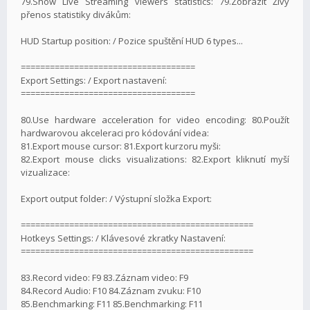
79.Show Live Streaming viewers statistics: 79.Zobrazit Živý
přenos statistiky divákům:
HUD Startup position: / Pozice spuštění HUD 6 types...
====================================
Export Settings: / Export nastavení:
====================================
80.Use hardware acceleration for video encoding: 80.Použít
hardwarovou akceleraci pro kódování videa:
81.Export mouse cursor: 81.Export kurzoru myši:
82.Export mouse clicks visualizations: 82.Export kliknutí myší
vizualizace:
Export output folder: / Výstupní složka Export:
================================================
Hotkeys Settings: / Klávesové zkratky Nastavení:
================================================
83.Record video: F9 83.Záznam video: F9
84.Record Audio: F10 84.Záznam zvuku: F10
85.Benchmarking: F11 85.Benchmarking: F11