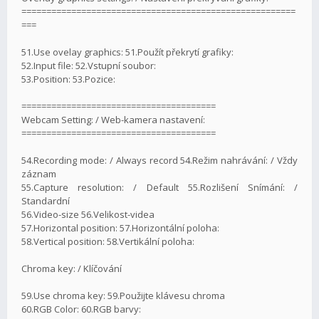
=======================================================
===
51.Use ovelay graphics: 51.Použít překrytí grafiky:
52.Input file: 52.Vstupní soubor:
53.Position: 53.Pozice:
=======================================
Webcam Setting: / Web-kamera nastavení:
=======================================
54.Recording mode: / Always record 54.Režim nahrávání: / Vždy
záznam
55.Capture resolution: / Default 55.Rozlišení Snímání: /
Standardní
56.Video-size 56.Velikost-videa
57.Horizontal position: 57.Horizontální poloha:
58.Vertical position: 58.Vertikální poloha:
Chroma key: / Klíčování
59.Use chroma key: 59.Použijte klávesu chroma
60.RGB Color: 60.RGB barvy: