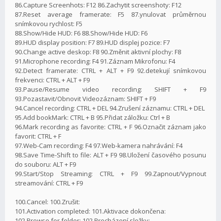
86.Capture Screenhots: F12 86.Zachytit screenshoty: F12
87.Reset average framerate: F5 87.ynulovat průměrnou
snímkovou rychlost: F5
88.Show/Hide HUD: F6 88.Show/Hide HUD: F6
89.HUD display position: F7 89.HUD displej pozice: F7
90.Change active deskop: F8 90.Změnit aktivní plochy: F8
91.Microphone recording: F4 91.Záznam Mikrofonu: F4
92.Detect framerate: CTRL + ALT + F9 92.detekují snímkovou
frekvenci: CTRL + ALT + F9
93.Pause/Resume video recording: SHIFT + F9
93.Pozastavit/Obnovit Videozáznam: SHIFT + F9
94.Cancel recording: CTRL + DEL 94.Zrušení záznamu: CTRL + DEL
95.Add bookMark: CTRL + B 95.Přidat záložku: Ctrl + B
96.Mark recording as favorite: CTRL + F 96.Označit záznam jako
favorit: CTRL + F
97.Web-Cam recording: F4 97.Web-kamera nahrávání: F4
98.Save Time-Shift to file: ALT + F9 98.Uložení časového posunu
do souboru: ALT + F9
99.Start/Stop Streaming: CTRL + F9 99.Zapnout/Vypnout
streamování: CTRL + F9
100.Cancel: 100.Zrušit:
101.Activation completed: 101.Aktivace dokončena:
102.Browse for folder: 102.Procházení složky: