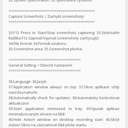
===========================================
Capture Screenhots: / Zachytit screenshoty:
===========================================
33.F12 Press to Start/Stop screenhots capturing: 33.Stisknutím
tlačítka F12 Zapnutí/Vypnutí screenshoty zachycující:
34.File format: 34.Formát souboru:
35.Screenshot area: 35.Screenshot plocha:
====================================
General Setting: / Obecné nastavení:
====================================
36.Language: 36.Jazyk:
37.Application window always on top: 37.Okno aplikace vždy
navrchu/nahoře:
38.Automatically check for updates: 38.Automaticky kontrolovat
aktualizace:
39.Start application minimized to tray: 39.Spustit aplikaci
minimalizovaným oknem na liště:
40.Hide Action! window on desktop recording start: 40.Skrýt
Action! Okno na záznamové liště ploše startu: