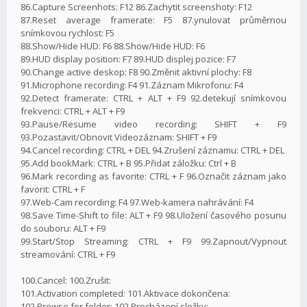
86.Capture Screenhots: F12 86.Zachytit screenshoty: F12
87.Reset average framerate: F5 87.ynulovat průměrnou
snímkovou rychlost: F5
88.Show/Hide HUD: F6 88.Show/Hide HUD: F6
89.HUD display position: F7 89.HUD displej pozice: F7
90.Change active deskop: F8 90.Změnit aktivní plochy: F8
91.Microphone recording: F4 91.Záznam Mikrofonu: F4
92.Detect framerate: CTRL + ALT + F9 92.detekují snímkovou
frekvenci: CTRL + ALT + F9
93.Pause/Resume video recording: SHIFT + F9
93.Pozastavit/Obnovit Videozáznam: SHIFT + F9
94.Cancel recording: CTRL + DEL 94.Zrušení záznamu: CTRL + DEL
95.Add bookMark: CTRL + B 95.Přidat záložku: Ctrl + B
96.Mark recording as favorite: CTRL + F 96.Označit záznam jako
favorit: CTRL + F
97.Web-Cam recording: F4 97.Web-kamera nahrávání: F4
98.Save Time-Shift to file: ALT + F9 98.Uložení časového posunu
do souboru: ALT + F9
99.Start/Stop Streaming: CTRL + F9 99.Zapnout/Vypnout
streamování: CTRL + F9
100.Cancel: 100.Zrušit:
101.Activation completed: 101.Aktivace dokončena:
102.Browse for folder: 102.Procházení složky: