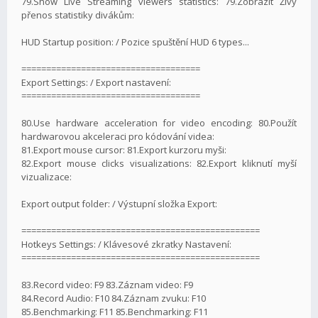
79.Show Live Streaming viewers statistics: 79.Zobrazit Živý
přenos statistiky divákům:
HUD Startup position: / Pozice spuštění HUD 6 types...
====================================
Export Settings: / Export nastavení:
====================================
80.Use hardware acceleration for video encoding: 80.Použít
hardwarovou akceleraci pro kódování videa:
81.Export mouse cursor: 81.Export kurzoru myši:
82.Export mouse clicks visualizations: 82.Export kliknutí myší
vizualizace:
Export output folder: / Výstupní složka Export:
================================================
Hotkeys Settings: / Klávesové zkratky Nastavení:
================================================
83.Record video: F9 83.Záznam video: F9
84.Record Audio: F10 84.Záznam zvuku: F10
85.Benchmarking: F11 85.Benchmarking: F11