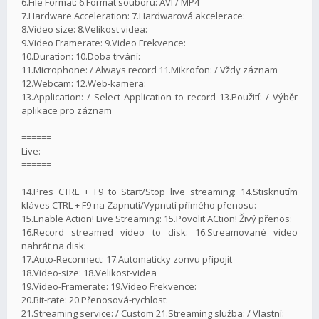
6.File Format: 6.Formát souboru: AVI / MP4
7.Hardware Acceleration: 7.Hardwarová akcelerace:
8.Video size: 8.Velikost videa:
9.Video Framerate: 9.Video Frekvence:
10.Duration: 10.Doba trvání:
11.Microphone: / Always record 11.Mikrofon: / Vždy záznam
12.Webcam: 12.Web-kamera:
13.Application: / Select Application to record 13.Použití: / Výběr
aplikace pro záznam
======
Live:
======
14.Pres CTRL + F9 to Start/Stop live streaming: 14.Stisknutím
kláves CTRL + F9 na Zapnutí/Vypnutí přímého přenosu:
15.Enable Action! Live Streaming: 15.Povolit ACtion! Živý přenos:
16.Record streamed video to disk: 16.Streamované video
nahrát na disk:
17.Auto-Reconnect: 17.Automaticky zonvu připojit
18.Video-size: 18.Velikost-videa
19.Video-Framerate: 19.Video Frekvence:
20.Bit-rate: 20.Přenosová-rychlost:
21.Streaming service: / Custom 21.Streaming služba: / Vlastní: