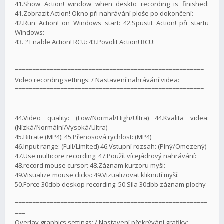
41.Show Action! window when deskto recording is finished:
41.Zobrazit Action! Okno při nahrávání ploše po dokončení:
42.Run Action! on Windows start: 42.Spustit Action! při startu
Windows:
43. ? Enable Action! RCU: 43.Povolit Action! RCU:
======================================================
Video recording settings: / Nastavení nahrávání videa:
======================================================
44.Video quality: (Low/Normal/High/Ultra) 44.Kvalita videa:
(Nízká/Normální/Vysoká/Ultra)
45.Bitrate (MP4): 45.Přenosová rychlost: (MP4)
46.Input range: (Full/Limited) 46.Vstupní rozsah: (Plný/Omezený)
47.Use multicore recording: 47.Použít vícejádrový nahrávání:
48.record mouse cursor: 48.Záznam kurzoru myši:
49.Visualize mouse clicks: 49.Vizualizovat kliknutí myší:
50.Force 30dbb deskop recording: 50.Síla 30dbb záznam plochy
=======================================================
===
Overlay graphics settings: / Nastavení překrývání grafiky: