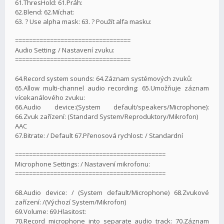
61.ThresHold: 61.Práh:
62.Blend: 62.Míchat:
63. ? Use alpha mask: 63. ? Použít alfa masku:
=================================
Audio Setting: / Nastavení zvuku:
=================================
64.Record system sounds: 64.Záznam systémových zvuků:
65.Allow multi-channel audio recording: 65.Umožňuje záznam
vícekanálového zvuku:
66.Audio device:(System default/speakers/Microphone):
66.Zvuk zařízení: (Standard System/Reproduktory/Mikrofon)
AAC
67.Bitrate: / Default 67.Přenosová rychlost: / Standardní
===========================================
Microphone Settings: / Nastavení mikrofonu:
===========================================
68.Audio device: / (System default/Microphone) 68.Zvukové
zařízení: /(Výchozí System/Mikrofon)
69.Volume: 69.Hlasitost:
70.Record microphone into separate audio track: 70.Záznam