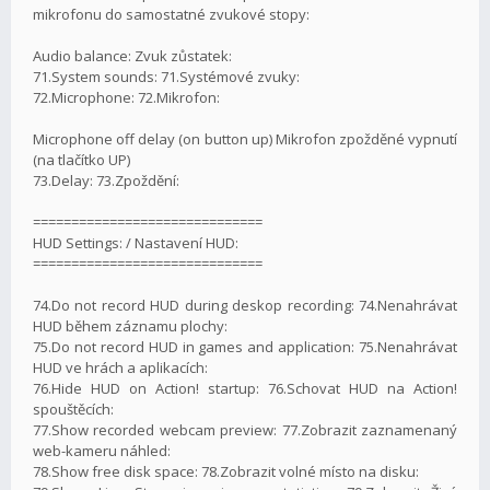
mikrofonu do samostatné zvukové stopy:
Audio balance: Zvuk zůstatek:
71.System sounds: 71.Systémové zvuky:
72.Microphone: 72.Mikrofon:
Microphone off delay (on button up) Mikrofon zpožděné vypnutí
(na tlačítko UP)
73.Delay: 73.Zpoždění:
==============================
HUD Settings: / Nastavení HUD:
==============================
74.Do not record HUD during deskop recording: 74.Nenahrávat
HUD během záznamu plochy:
75.Do not record HUD in games and application: 75.Nenahrávat
HUD ve hrách a aplikacích:
76.Hide HUD on Action! startup: 76.Schovat HUD na Action!
spouštěcích:
77.Show recorded webcam preview: 77.Zobrazit zaznamenaný
web-kameru náhled:
78.Show free disk space: 78.Zobrazit volné místo na disku: