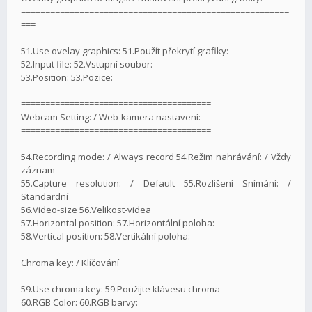
=======================================================
===
51.Use ovelay graphics: 51.Použít překrytí grafiky:
52.Input file: 52.Vstupní soubor:
53.Position: 53.Pozice:
=======================================
Webcam Setting: / Web-kamera nastavení:
=======================================
54.Recording mode: / Always record 54.Režim nahrávání: / Vždy
záznam
55.Capture resolution: / Default 55.Rozlišení Snímání: /
Standardní
56.Video-size 56.Velikost-videa
57.Horizontal position: 57.Horizontální poloha:
58.Vertical position: 58.Vertikální poloha:
Chroma key: / Klíčování
59.Use chroma key: 59.Použijte klávesu chroma
60.RGB Color: 60.RGB barvy: