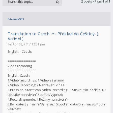
2 posts • Page
1
of
1
Citronek963
Translation to Czech -=- Překlad do Češtiny. (
Action! )
Sat Apr 08, 2017 12:31 pm
English: - Czech:
================
Video recording:
================
English: Czech:
1.Video recordings: 1.Video záznamy:
2.Video Recording: 2.Nahrávání videa:
3.Press to Start/Stop video recording: 3.Stisknutím tlačítka F9
spustíte nahrávání Zapnutí/Vypnutí:
4.Recording mode: 4.Režimy nahrávání:
5.By date/By name/By size: 5.podle data/Dle názvu/Podle
velikosti: