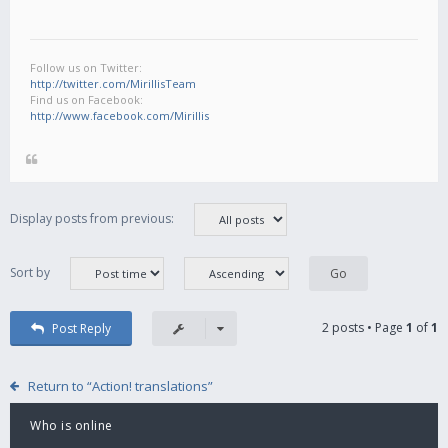
Follow us on Twitter:
http://twitter.com/MirillisTeam
Find us on Facebook:
http://www.facebook.com/Mirillis
Display posts from previous:
Sort by
2 posts • Page
1
of
1
Post Reply
Return to “Action! translations”
Who is online