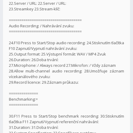
22.Server / URL: 22.Server / URL:
23.Streamkey 23.Stream-klíč:
===================================
Audio Recording: / Nahrávání zvuku:
===================================
24.F10 Press to Start/Stop audio recording: 24.Stisknutím tlačítka
F10 Zapnutí/Vypnutí nahrávání zvuku:
25.Output format: 25.Výstupní formát: WAV / MP4 Zvuk
26.Duration: 26.Doba trvání:
27.Microphone: / Always record 27.Mikrofon: / Vždy záznam
28.Allow multi-channel audio recording: 28.Umožňuje záznam
vícekanálového zvuku:
29.Record licence: 29.Záznam průkazu:
==============
Benchmarking:=
==============
30.F11 Press to Start/Stop benchmark recording: 30.Stisknutím
tlačítka F11 Zapnutí/Vypnutí referenční nahrávání:
31.Duration: 31.Doba trvání:
32.System Specification: 32.Specifikace systému: