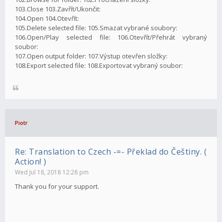
103.Close 103.Zavřít/Ukončit:
104.Open 104.Otevřít:
105.Delete selected file: 105.Smazat vybrané soubory:
106.Open/Play selected file: 106.Otevřít/Přehrát vybraný
soubor:
107.Open output folder: 107.Výstup otevřen složky:
108.Export selected file: 108.Exportovat vybraný soubor:
Piotr
Re: Translation to Czech -=- Překlad do Češtiny. (
Action! )
Wed Jul 18, 2018 12:28 pm
Thank you for your support.