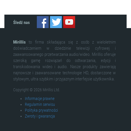
Śledź nas
Mirillis
to firma składająca się z osób z wieloletnim
doświadczeniem w dziedzinie telewizji cyfrowej i
zaawansowanego przetwarzania audio/wideo. Mirillis oferuje
szeroką gamę rozwiązań do odtwarzania, edycji i
transkodowania wideo i audio. Nasze produkty zawierają
najnowsze i zaawansowane technologie HD, dostarczone w
stylowym, ultra szybkim i przyjaznym interfejsie użytkownika.
Copyright © 2026 Mirillis Ltd.
Informacje prawne
Regulamin serwisu
Polityka prywatności
Zwroty i gwarancja