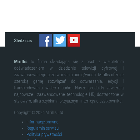
Śledź nas
Mirillis
to firma składająca się z osób z wieloletnim
doświadczeniem w dziedzinie telewizji cyfrowej i
zaawansowanego przetwarzania audio/wideo. Mirillis oferuje
szeroką gamę rozwiązań do odtwarzania, edycji i
transkodowania wideo i audio. Nasze produkty zawierają
najnowsze i zaawansowane technologie HD, dostarczone w
stylowym, ultra szybkim i przyjaznym interfejsie użytkownika.
Copyright © 2026 Mirillis Ltd.
Informacje prawne
Regulamin serwisu
Polityka prywatności