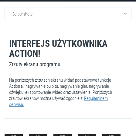
Screenshots
INTERFEJS UŻYTKOWNIKA
ACTION!
Zrzuty ekranu programu
Na poniższych zrzutach ekranu widać podstawowe funkcje
Action'a!: nagrywanie pulpitu, nagrywanie gier, nagrywanie
dźwięku, eksportowanie wideo oraz ustawienia. Poniższych
zrzutów ekranów można używać zgodnie z:
Regulaminem
serwisu.