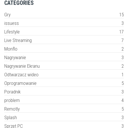
CATEGORIES
Gry
15
issuess
3
Lifestyle
17
Live Streaming
7
Monflo
2
Nagrywanie
3
Nagrywanie Ekranu
2
Odtwarzacz wideo
1
Oprogramowanie
5
Poradnik
3
problem
4
Remotly
5
Splash
3
Sprzęt PC
3