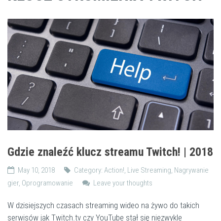
Gdzie znaleźć klucz streamu Twitch! | 2018
May 10, 2018
Category:
Action!
,
Live Streaming
,
Nagrywanie
gier
,
Oprogramowanie
Leave your thoughts
W dzisiejszych czasach streaming wideo na żywo do takich
serwisów jak Twitch.tv czy YouTube stał się niezwykle