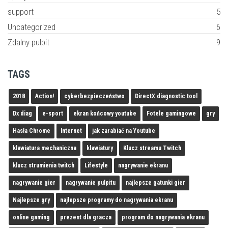
support
5
Uncategorized
6
Zdalny pulpit
9
TAGS
2018
Action!
cyberbezpieczeństwo
DirectX diagnostic tool
Dx diag
e-sport
ekran końcowy youtube
Fotele gamingowe
gry
Hasła Chrome
Internet
jak zarabiać na Youtube
klawiatura mechaniczna
klawiatury
Klucz streamu Twitch
klucz strumienia twitch
Lifestyle
nagrywanie ekranu
nagrywanie gier
nagrywanie pulpitu
najlepsze gatunki gier
Najlepsze gry
najlepsze programy do nagrywania ekranu
online gaming
prezent dla gracza
program do nagrywania ekranu