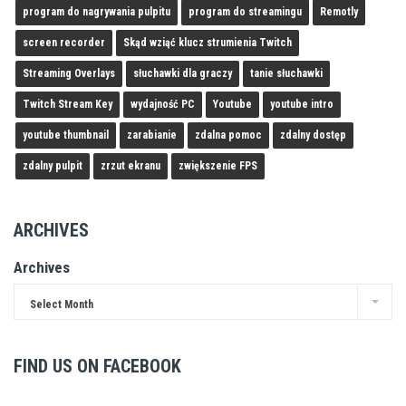
program do nagrywania pulpitu
program do streamingu
Remotly
screen recorder
Skąd wziąć klucz strumienia Twitch
Streaming Overlays
słuchawki dla graczy
tanie słuchawki
Twitch Stream Key
wydajność PC
Youtube
youtube intro
youtube thumbnail
zarabianie
zdalna pomoc
zdalny dostęp
zdalny pulpit
zrzut ekranu
zwiększenie FPS
ARCHIVES
Archives
Select Month
FIND US ON FACEBOOK