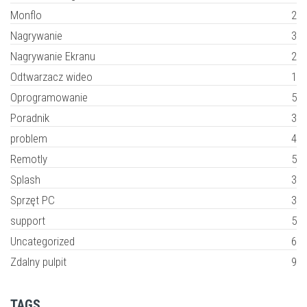
Monflo
2
Nagrywanie
3
Nagrywanie Ekranu
2
Odtwarzacz wideo
1
Oprogramowanie
5
Poradnik
3
problem
4
Remotly
5
Splash
3
Sprzęt PC
3
support
5
Uncategorized
6
Zdalny pulpit
9
TAGS