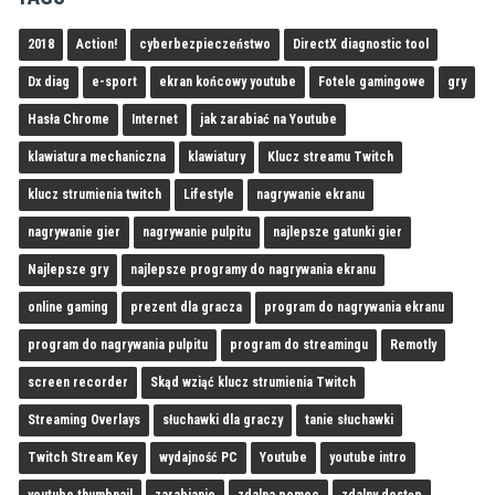
2018
Action!
cyberbezpieczeństwo
DirectX diagnostic tool
Dx diag
e-sport
ekran końcowy youtube
Fotele gamingowe
gry
Hasła Chrome
Internet
jak zarabiać na Youtube
klawiatura mechaniczna
klawiatury
Klucz streamu Twitch
klucz strumienia twitch
Lifestyle
nagrywanie ekranu
nagrywanie gier
nagrywanie pulpitu
najlepsze gatunki gier
Najlepsze gry
najlepsze programy do nagrywania ekranu
online gaming
prezent dla gracza
program do nagrywania ekranu
program do nagrywania pulpitu
program do streamingu
Remotly
screen recorder
Skąd wziąć klucz strumienia Twitch
Streaming Overlays
słuchawki dla graczy
tanie słuchawki
Twitch Stream Key
wydajność PC
Youtube
youtube intro
youtube thumbnail
zarabianie
zdalna pomoc
zdalny dostęp