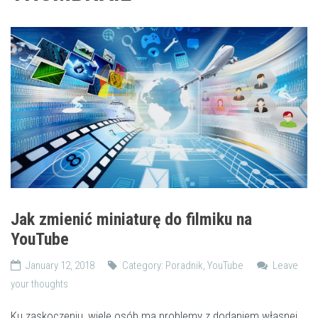
Jak zmienić miniaturę do filmiku na
YouTube
January 12, 2018
Category:
Poradnik
,
YouTube
Leave
your thoughts
Ku zaskoczeniu, wiele osób ma problemy z dodaniem własnej,