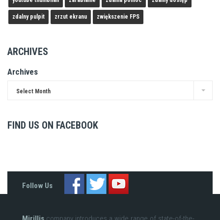
zdalny pulpit
zrzut ekranu
zwiększenie FPS
ARCHIVES
Archives
Select Month
FIND US ON FACEBOOK
Follow Us
Mirillis
company introduces a wide range of state-of-the-