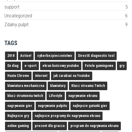
support
5
Uncategorized
6
Zdalny pulpit
9
TAGS
2018
Action!
cyberbezpieczeństwo
DirectX diagnostic tool
Dx diag
e-sport
ekran końcowy youtube
Fotele gamingowe
gry
Hasła Chrome
Internet
jak zarabiać na Youtube
klawiatura mechaniczna
klawiatury
Klucz streamu Twitch
klucz strumienia twitch
Lifestyle
nagrywanie ekranu
nagrywanie gier
nagrywanie pulpitu
najlepsze gatunki gier
Najlepsze gry
najlepsze programy do nagrywania ekranu
online gaming
prezent dla gracza
program do nagrywania ekranu