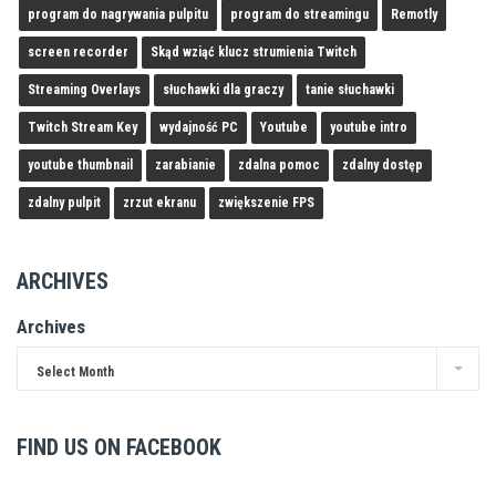
program do nagrywania pulpitu
program do streamingu
Remotly
screen recorder
Skąd wziąć klucz strumienia Twitch
Streaming Overlays
słuchawki dla graczy
tanie słuchawki
Twitch Stream Key
wydajność PC
Youtube
youtube intro
youtube thumbnail
zarabianie
zdalna pomoc
zdalny dostęp
zdalny pulpit
zrzut ekranu
zwiększenie FPS
ARCHIVES
Archives
Select Month
FIND US ON FACEBOOK