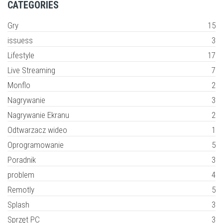
CATEGORIES
Gry
15
issuess
3
Lifestyle
17
Live Streaming
7
Monflo
2
Nagrywanie
3
Nagrywanie Ekranu
2
Odtwarzacz wideo
1
Oprogramowanie
5
Poradnik
3
problem
4
Remotly
5
Splash
3
Sprzęt PC
3