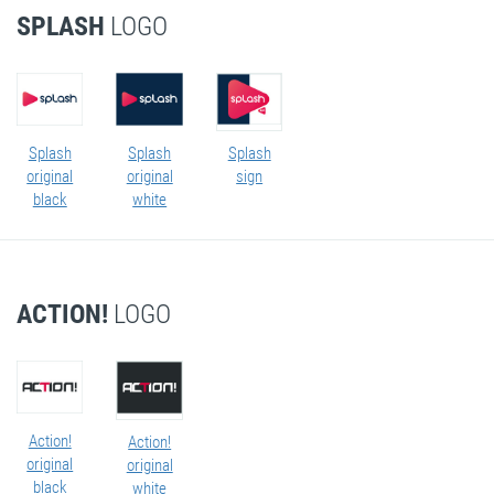
SPLASH
LOGO
Splash
Splash
Splash
original
original
sign
black
white
ACTION!
LOGO
Action!
Action!
original
original
black
white