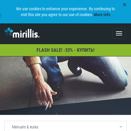
We use cookies to enhance your experience. By continuing to
visit this site you agree to our use of cookies.
More info
Toggle
navigat
FLASH SALE! -33% - КУПИТЬ!
Manuals & eulas