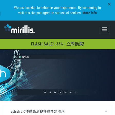
We use cookies to enhance your experience. By continuing to
visit this site you agree to our use of cookies.
More info
Toggle
navigat
FLASH SALE! -33% - 立即购买!
Splash 2.0神播高清视频播放器概述